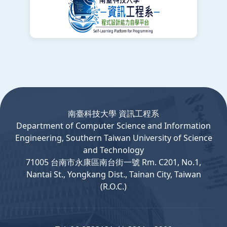
:::
南臺科技大學 資訊工程系
Department
of
Computer
Science and Information
Engineering, Southern Taiwan University of Science
and Technology
71005 台南市永康區南台街一號 Rm. C201, No.1,
Nantai St., Yongkang Dist., Tainan City, Taiwan
(R.O.C.)