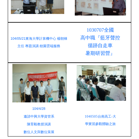
1030707全國
高中職『藍牙聲控
104/05/21東海大學計算機中心 楊朝棟
循跡自走車
主任 專題演講:校園雲端服務
暑期研習營』
104/4/28
邀請中興大學資管系
1040505台南高工-大
陳育毅教授演講
學實習參觀體驗之旅
數位人文與數位策展