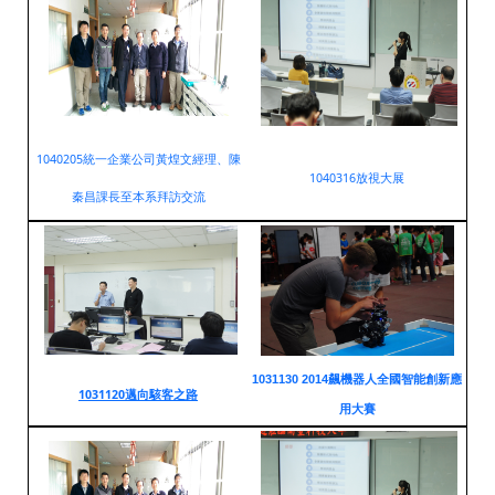
1040205統一企業公司黃煌文經理、陳
1040316放視大展
秦昌課長至本系拜訪交流
1031130 2014飆機器人全國智能創新應
1031120邁向駭客之路
用大賽