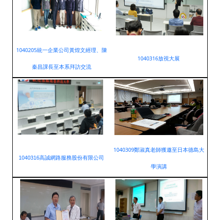
1040205統一企業公司黃煌文經理、陳
1040316放視大展
秦昌課長至本系拜訪交流
1040309鄭淑真老師獲邀至日本德島大
1040316高誠網路服務股份有限公司
學演講