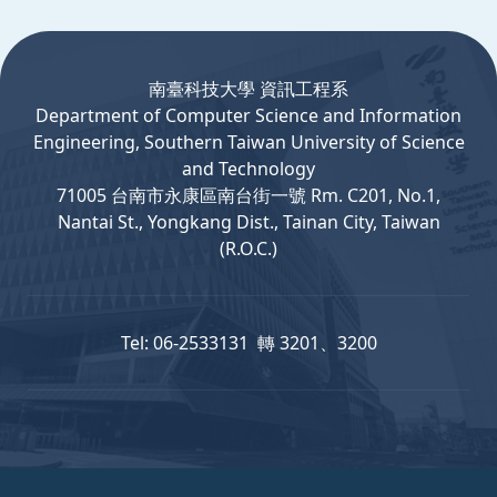
:::
南臺科技大學 資訊工程系
Department
of
Computer
Science and Information
Engineering, Southern Taiwan University of Science
and Technology
71005 台南市永康區南台街一號 Rm. C201, No.1,
Nantai St., Yongkang Dist., Tainan City, Taiwan
(R.O.C.)
Tel: 06-2533131 轉 3201、3200