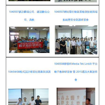
1040507參訪麟瑞公司、建冠數位公
1040507網站暨行動裝置檢測技術與端
司、高軟
點組態安全防護研習會
1040508聯發科Media Tek LinkIt 平台
104/
04/08程式設計研習社開幕與演講
種子教師研習會 暨 2015通訊大賽說明
會