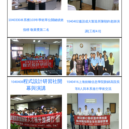
1040330本系獲103年學術單位關鍵績效
1040402邀請成大製造所陳朝鈞老師演
指標 敬業獎第二名
講[工程4.0]
程式設計研習社開
1040408
1040416上海劍橋信息學院劉錦高院長
幕與演講
等8人與本系進行學術交流