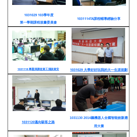
1031029 103學年度
1031114TA課程輔導經驗分享
第一學期課程規畫委員會
1031118 專題演講
從資工淺談資安
1031029 大學好好玩我的大一生涯規劃
1031130 2014飆機器人全國智能創新應
1031120邁向駭客之路
用大賽