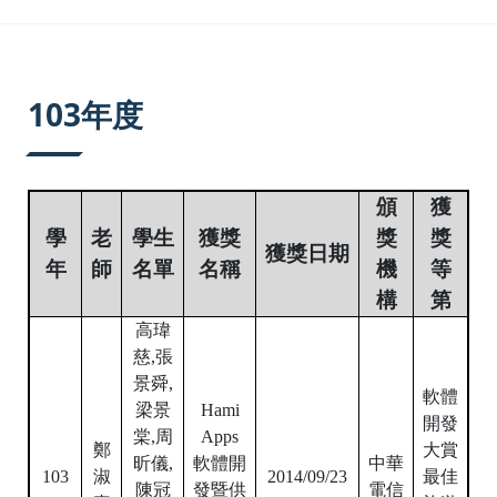
:::
103年度
頒
獲
學
老
學生
獲獎
獎
獎
獲獎日期
年
師
名單
名稱
機
等
構
第
高瑋
慈
,
張
景舜,
軟體
梁景
Hami
開發
棠
,
周
Apps
鄭
大賞
昕儀,
軟體開
中華
103
淑
2014/09/23
最佳
陳冠
發暨供
電信
真
旅遊
潔
,
趙
應商大
App
令婷,
賞
優選
藍偉