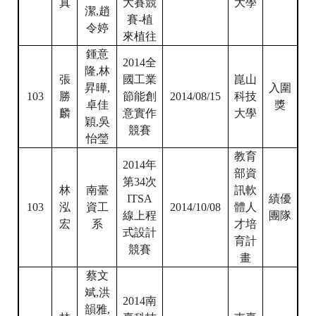
鍾意
2014
全
隆
,
林
張
國工業
崑山
昇曄,
入圍
103
勝
節能創
2014/08/15
科技
卓佳
獎
麟
意實作
大學
穎
,
吳
競賽
怡瑩
教育
2014
年
部資
第
34
次
林
南臺
訊軟
ITSA
績優
103
泓
資工
2014/10/08
體人
線上程
團隊
宏
系
才培
式設計
育計
競賽
畫
蔡文
斌
,
洪
2014
南
韻雅,
林
臺科技
南臺
張牧
103
泓
大學校
2014/11/02
科技
入圍
依
,
廖
宏
園創業
大學
佳農,
競賽