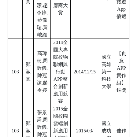
瑞
,
黃
峻維
2014
全
國大專
高瑋
【創
院校物
國立
慈
,
周
意
鄭
聯網與
高雄
昕儀,
APP
103
淑
行動
2014/12/15
第一
陳冠
實作
真
APP
整
科技
潔
,
趙
組】
合創新
大學
令婷
銅獎
應用競
賽
2015
全
張景
國校園
舜
,
周
鄭
雲端創
國立
昕儀,
103
淑
新應用
2015/03/
成功
佳作
陳冠
真
大賽競
大學
潔
,
趙
賽
-
植
令婷
來植往