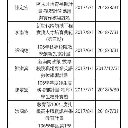
區人才培育補助計
陳定宏
2017/7/1
2018/8/31
畫-視覺計算應用
與實作模組課程
新世代跨領域工程
李南逸
實務人才培育典範
2017/8/1
2018/7/31
(第三期)
106年技專校院教
張鴻德
2017/6/1
2018/3/31
學創新先導計畫
新南向政策-技專
鄭淑真
校院職場專業英語
2017/1/1
2017/12/31
數位學習計畫
106學年度師生實
陳定宏
務增能計畫-程序7
2017/7/1
2018/6/30
學生校外實習
教育部106年度扎
洪國鈞
根高中職資訊科學
2017/8/1
2018/7/31
教育計畫
106學年度第1學