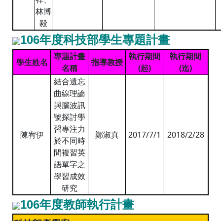
林博
毅
106
年度科技部學生專題計畫
專題計畫
執行期間
執行期間
學生姓名
指導教授
名稱
(起)
(迄)
結合遺忘
曲線理論
與腦波訊
號探討學
習專注力
陳宥伊
鄭淑真
2017/7/1
2018/2/28
於不同時
間複習英
語單字之
學習成效
研究
106
年度教師執行計畫