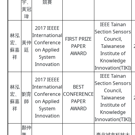
宇、
競賽
黃冠
瑋
IEEE Tainan
2017 IEEEE
Section Sensors
林泓
International
FIRST PRIZE
Council,
宏、
黃仲
Conference
PAPER
Taiwanese
蘇嘉
廷
on Applied
AWARD
Institute of
祥
System
Knowledge
Innovation
Innovation(TIKI)
IEEE Tainan
2017 IEEEE
Section Sensors
林泓
International
BEST
Council,
宏、
劉育
Conference
CONFERENCE
Taiwanese
蘇嘉
師
on Applied
PAPER
Institute of
祥
System
AWARD
Knowledge
Innovation
Innovation(TIKI)
顏仲
輿、
臺北城市科技大