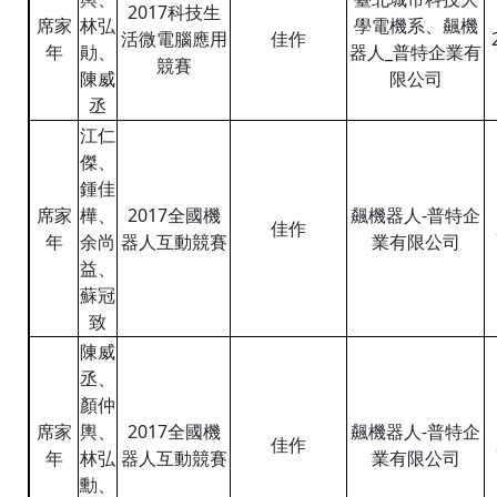
2017科技生
席家
林弘
學電機系、飆機
活微電腦應用
佳作
年
勛、
器人_普特企業有
競賽
陳威
限公司
丞
江仁
傑、
鍾佳
席家
樺、
2017全國機
飆機器人-普特企
佳作
年
余尚
器人互動競賽
業有限公司
益、
蘇冠
致
陳威
丞、
顏仲
席家
輿、
2017全國機
飆機器人-普特企
佳作
年
林弘
器人互動競賽
業有限公司
勳、