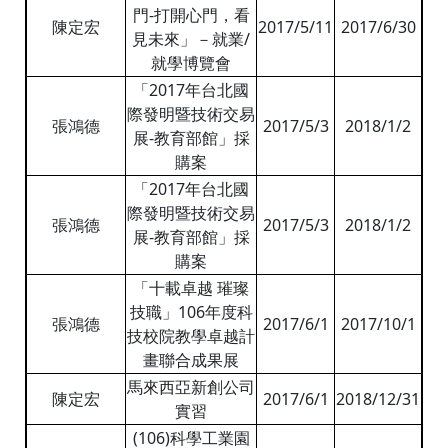
門-打開心門，看
陳定宏
2017/5/11
2017/6/30
見未來」－就業/
就學博覽會
「2017年台北國
際發明暨技術交易
張鴻德
2017/5/3
2018/1/2
展-教育部館」採
購案
「2017年台北國
際發明暨技術交易
張鴻德
2017/5/3
2018/1/2
展-教育部館」採
購案
「十載卓越 璀璨
技職」106年度科
張鴻德
2017/6/1
2017/10/1
技校院教學卓越計
畫聯合成果展
馬來西亞新創公司
陳定宏
2017/6/1
2018/12/31
實習
(106)科學工業園