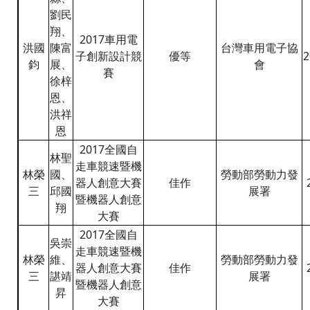
劉民
翔、
2017車用電
洪國
陳富
台灣車用電子協
子創新設計競
優等
2
鈞
展、
會
賽
徐梓
恩、
洪祥
恩
2017全國自
林聖
走車競速暨機
林榮
國、
勞動部勞動力發
器人創意大賽
佳作
三
邱國
展署
暨機器人創意
翔
大賽
2017全國自
吳崇
走車競速暨機
林榮
維、
勞動部勞動力發
器人創意大賽
佳作
三
諶靖
展署
暨機器人創意
昇
大賽