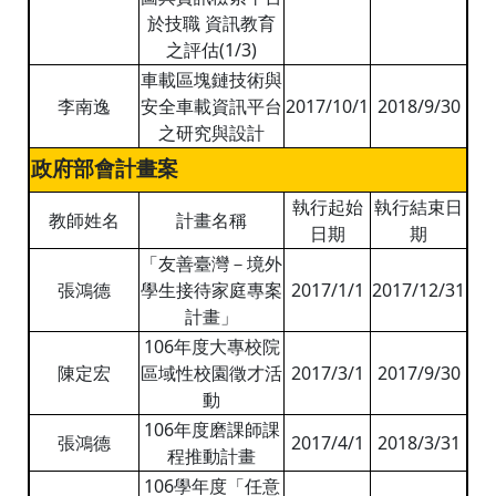
於技職 資訊教育
之評估(1/3)
車載區塊鏈技術與
李南逸
安全車載資訊平台
2017/10/1
2018/9/30
之研究與設計
政府部會計畫案
執行起始
執行結束日
教師姓名
計畫名稱
日期
期
「友善臺灣－境外
張鴻德
學生接待家庭專案
2017/1/1
2017/12/31
計畫」
106年度大專校院
陳定宏
區域性校園徵才活
2017/3/1
2017/9/30
動
106年度磨課師課
張鴻德
2017/4/1
2018/3/31
程推動計畫
106學年度「任意