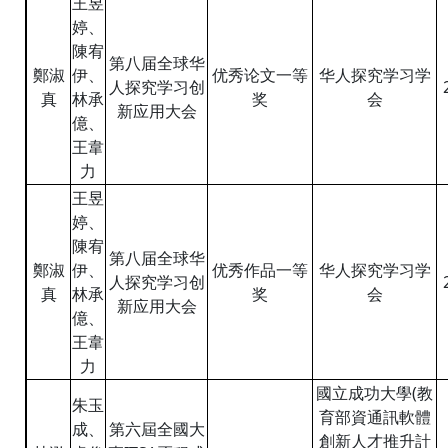
王昱
婷、
陳宥
第八届全球华
鄭淑
伊、
优秀论文一等
华人探究学习学
人探究学习创
真
林承
奖
会
新应用大会
億、
王韋
力
王昱
婷、
陳宥
第八届全球华
鄭淑
伊、
优秀作品一等
华人探究学习学
人探究学习创
真
林承
奖
会
新应用大会
億、
王韋
力
國立成功大學(教
朱玉
育部資通訊軟體
成、
第六屆全國大
創新人才推升計