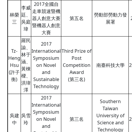
2017全國自
李威
走車競速暨機
林榮
廷、
勞動部勞動力發
器人創意大賽
第五名
三
吳庭
展署
暨機器人創意
瑋
大賽
羅民
2017
諭、
Tz-
International
Third Prize of
林于
Heng
Symposium
Post
涵、
Hsu
on Novel
Competition
南臺科技大學
2
黃棟
(許子
and
Award
樑、
衡)
Sustainable
(第三名)
洪瑋
Technology
澤
2017
Southern
International
Taiwan
Symposium
吳建
吳雪
University of
on Novel
第三名
2
中
玲
Science and
and
Technology