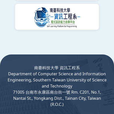
:::
南臺科技大學 資訊工程系
Department
of
Computer
Science and Information
Engineering, Southern Taiwan University of Science
and Technology
71005 台南市永康區南台街一號 Rm. C201, No.1,
Nantai St., Yongkang Dist., Tainan City, Taiwan
(R.O.C.)