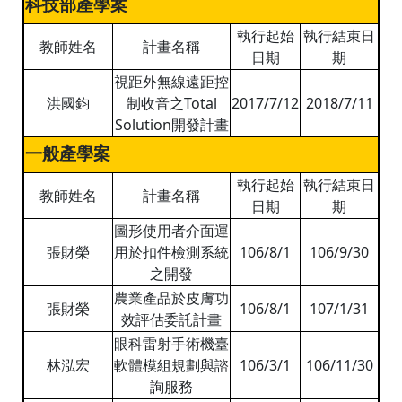
科技部產學案
執行起始
執行結束日
教師姓名
計畫名稱
日期
期
視距外無線遠距控
洪國鈞
制收音之Total
2017/7/12
2018/7/11
Solution開發計畫
一般產學案
執行起始
執行結束日
教師姓名
計畫名稱
日期
期
圖形使用者介面運
張財榮
用於扣件檢測系統
106/8/1
106/9/30
之開發
農業產品於皮膚功
張財榮
106/8/1
107/1/31
效評估委託計畫
眼科雷射手術機臺
林泓宏
軟體模組規劃與諮
106/3/1
106/11/30
詢服務