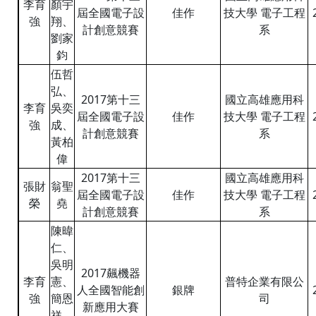
李育
顏宇
屆全國電子設
佳作
技大學 電子工程
強
翔、
計創意競賽
系
劉家
鈞
伍哲
弘、
2017第十三
國立高雄應用科
李育
吳奕
屆全國電子設
佳作
技大學 電子工程
強
成、
計創意競賽
系
黃柏
偉
2017第十三
國立高雄應用科
張財
翁聖
屆全國電子設
佳作
技大學 電子工程
榮
堯
計創意競賽
系
陳暐
仁、
吳明
2017飆機器
李育
憲、
普特企業有限公
人全國智能創
銀牌
強
簡恩
司
新應用大賽
祥、