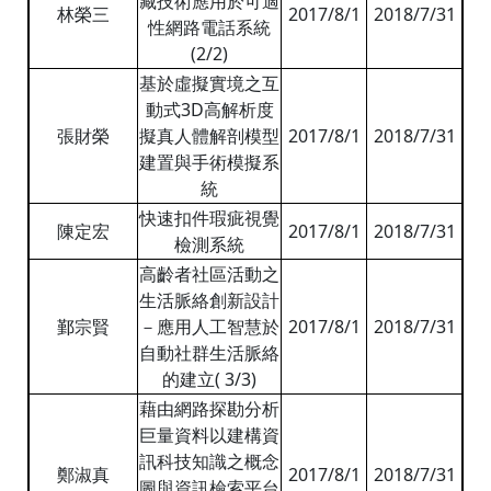
藏技術應用於可適
林榮三
2017/8/1
2018/7/31
性網路電話系統
(2/2)
基於虛擬實境之互
動式3D高解析度
張財榮
擬真人體解剖模型
2017/8/1
2018/7/31
建置與手術模擬系
統
快速扣件瑕疵視覺
陳定宏
2017/8/1
2018/7/31
檢測系統
高齡者社區活動之
生活脈絡創新設計
鄞宗賢
－應用人工智慧於
2017/8/1
2018/7/31
自動社群生活脈絡
的建立( 3/3)
藉由網路探勘分析
巨量資料以建構資
訊科技知識之概念
鄭淑真
2017/8/1
2018/7/31
圖與資訊檢索平台