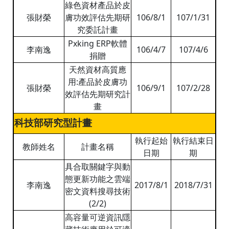
綠色資材產品於皮
張財榮
膚功效評估先期研
106/8/1
107/1/31
究委託計畫
Pxking ERP軟體
李南逸
106/4/7
107/4/6
捐贈
天然資材高質應
用:產品於皮膚功
張財榮
106/9/1
107/2/28
效評估先期研究計
畫
科技部研究型計畫
執行起始
執行結束日
教師姓名
計畫名稱
日期
期
具合取關鍵字與動
態更新功能之雲端
李南逸
2017/8/1
2018/7/31
密文資料搜尋技術
(2/2)
高容量可逆資訊隱