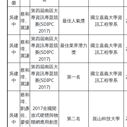
榮
第四屆南區大
蔡和
吳建
專資訊專題競
國立嘉義大學資
璋、
最佳人氣獎
中
賽(SDIPC
訊工程學系
冀謙
2017)
第四屆南區大
蔡和
吳建
專資訊專題競
最佳業界潛力
國立嘉義大學資
璋、
中
賽(SDIPC
獎
訊工程學系
冀謙
2017)
第四屆南區大
蔡和
吳建
專資訊專題競
國立嘉義大學資
璋、
第一名
中
賽(SDIPC
訊工程學系
冀謙
2017)
蔡和
璋、
劉彥
2017全國開
吳建
佐、
放式硬體與物
第二名
崑山科技大學
中
廖俊
聯網應用創意