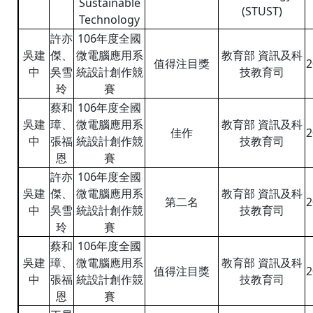
Sustainable
(STUST)
Technology
許亦
106年度全國
吳建
傑、
微電腦應用系
教育部 資訊及科
值得注目獎
2
中
吳雪
統設計創作競
技教育司
玲
賽
蔡和
106年度全國
吳建
璋、
微電腦應用系
教育部 資訊及科
佳作
2
中
張福
統設計創作競
技教育司
恩
賽
許亦
106年度全國
吳建
傑、
微電腦應用系
教育部 資訊及科
第二名
2
中
吳雪
統設計創作競
技教育司
玲
賽
蔡和
106年度全國
吳建
璋、
微電腦應用系
教育部 資訊及科
值得注目獎
2
中
張福
統設計創作競
技教育司
恩
賽