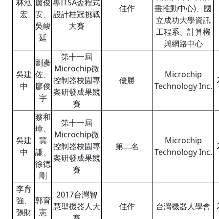
林泓
盧俊
專ITSA盃程式
佳作
畫推動中心)、國
宏
安、
設計桂冠挑戰
立成功大學資訊
吳峻
大賽
工程系、計算機
廷
與網路中心
第十一屆
劉彥
Microchip微
吳建
佐、
Microchip
控制器校園專
優勝
中
廖俊
Technology Inc.
案研發成果競
宇
賽
蔡和
第十一屆
璋、
Microchip微
吳建
冀
Microchip
控制器校園專
第二名
中
謙、
Technology Inc.
案研發成果競
徐德
賽
剛
李育
2017台灣智
強、
郭育
慧型機器人大
佳作
台灣機器人學會
張財
憲
賽