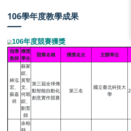
:::
106學年度教學成果
106
年度競賽獲獎
指導
獲獎
競賽名稱
獲獎名次
主辦單位
教師
學生
蘇家
鋐、
林泓
黃聖
第三屆全球傳
宏、
文、
國立臺北科技大
動智能自動化
第三名
2
蘇嘉
何珉
學
創意實作競賽
祥
鋐、
劉育
師
余柏
縣、