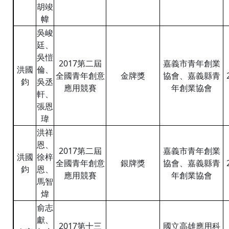
胡竣
幃
吳峻
廷、
吳愷
2017第二屆
嘉義市青年創業
洪國
倫、
全國青年創意
金牌獎
協會、嘉義縣青
鈞
吳丞
應用競賽
年創業協會
軒、
張恩
瑋
洪祥
恩、
2017第二屆
嘉義市青年創業
洪國
徐梓
全國青年創意
銀牌獎
協會、嘉義縣青
鈞
恩、
應用競賽
年創業協會
馬智
煒
俞志
獻、
2017第十三
國立高雄應用科