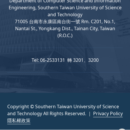
Department
of
Computer
Science and Information
Engineering, Southern Taiwan University of Science
and Technology
71005 台南市永康區南台街一號 Rm. C201, No.1,
Nantai St., Yongkang Dist., Tainan City, Taiwan
(R.O.C.)
Tel: 06-2533131 轉 3201、3200
Copyright © Southern Taiwan University of Science
and Technology All Rights Reserved. ｜
Privacy Policy
隱私權政策