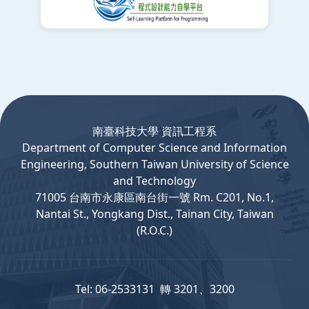
:::
南臺科技大學 資訊工程系
Department
of
Computer
Science and Information
Engineering, Southern Taiwan University of Science
and Technology
71005 台南市永康區南台街一號 Rm. C201, No.1,
Nantai St., Yongkang Dist., Tainan City, Taiwan
(R.O.C.)
Tel: 06-2533131 轉 3201、3200