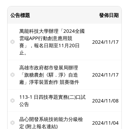
公告標題
發佈日期
萬能科技大學辦理「2024全國
雲端APP行動創意應用競
2024/11/17
賽」，報名日期至11月20日
止。
高雄市政府都市發展局辦理
「旗糖農創《驛．淨》自造
2024/11/17
廠」淨零裝置創作 競賽徵件
113-1 日四技專題實務(二)口試
2024/11/08
公告
晶心開發系統技術能力分級檢
2024/11/04
定 (附上報名連結)