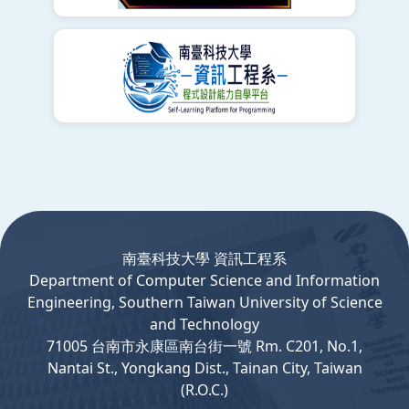
:::
南臺科技大學 資訊工程系
Department
of
Computer
Science and Information
Engineering, Southern Taiwan University of Science
and Technology
71005 台南市永康區南台街一號 Rm. C201, No.1,
Nantai St., Yongkang Dist., Tainan City, Taiwan
(R.O.C.)