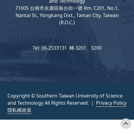
and Technology
71005 台南市永康區南台街一號 Rm. C201, No.1,
Nantai St., Yongkang Dist., Tainan City, Taiwan
(R.O.C.)
Tel: 06-2533131 轉 3201、3200
Copyright © Southern Taiwan University of Science
and Technology All Rights Reserved. ｜
Privacy Policy
隱私權政策