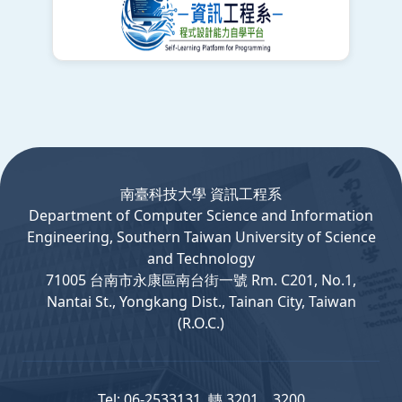
:::
南臺科技大學 資訊工程系
Department
of
Computer
Science and Information
Engineering, Southern Taiwan University of Science
and Technology
71005 台南市永康區南台街一號 Rm. C201, No.1,
Nantai St., Yongkang Dist., Tainan City, Taiwan
(R.O.C.)
Tel: 06-2533131 轉 3201、3200