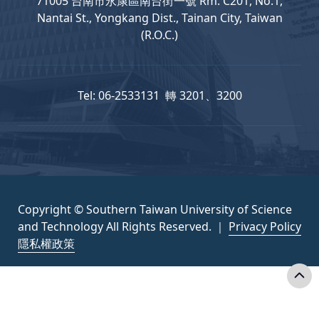
71005 台南市永康區南台街一號 Rm. C201, No.1,
Nantai St., Yongkang Dist., Tainan City, Taiwan
(R.O.C.)
Tel: 06-2533131 轉 3201、3200
Copyright © Southern Taiwan University of Science
and Technology All Rights Reserved. ｜
Privacy Policy
隱私權政策