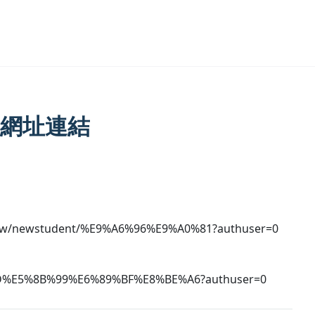
網址連結
student/%E9%A6%96%E9%A0%81?authuser=0
%AD%E5%8B%99%E6%89%BF%E8%BE%A6?authuser=0