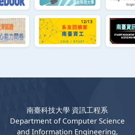
南臺科技大學 資訊工程系
Department
of
Computer
Science
and Information Engineering,