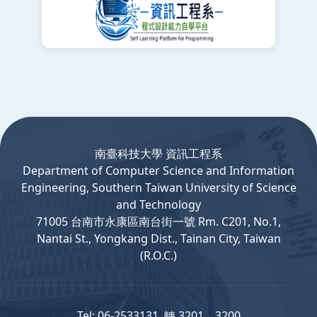
:::
南臺科技大學 資訊工程系
Department
of
Computer
Science and Information
Engineering, Southern Taiwan University of Science
and Technology
71005 台南市永康區南台街一號 Rm. C201, No.1,
Nantai St., Yongkang Dist., Tainan City, Taiwan
(R.O.C.)
Tel: 06-2533131 轉 3201、3200