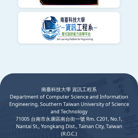
:::
南臺科技大學 資訊工程系
Department
of
Computer
Science and Information
Engineering, Southern Taiwan University of Science
and Technology
71005 台南市永康區南台街一號 Rm. C201, No.1,
Nantai St., Yongkang Dist., Tainan City, Taiwan
(R.O.C.)