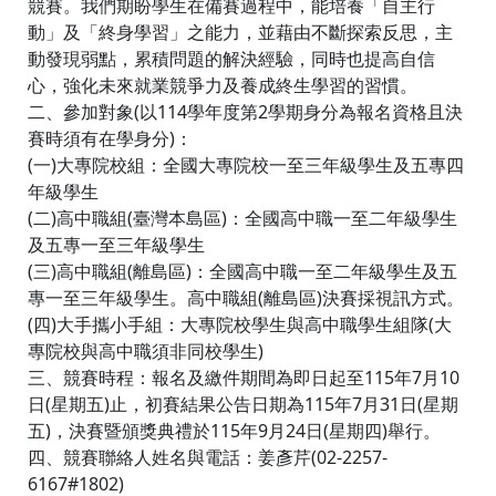
競賽。我們期盼學生在備賽過程中，能培養「自主行
動」及「終身學習」之能力，並藉由不斷探索反思，主
動發現弱點，累積問題的解決經驗，同時也提高自信
心，強化未來就業競爭力及養成終生學習的習慣。
二、參加對象(以114學年度第2學期身分為報名資格且決
賽時須有在學身分)：
(一)大專院校組：全國大專院校一至三年級學生及五專四
年級學生
(二)高中職組(臺灣本島區)：全國高中職一至二年級學生
及五專一至三年級學生
(三)高中職組(離島區)：全國高中職一至二年級學生及五
專一至三年級學生。高中職組(離島區)決賽採視訊方式。
(四)大手攜小手組：大專院校學生與高中職學生組隊(大
專院校與高中職須非同校學生)
三、競賽時程：報名及繳件期間為即日起至115年7月10
日(星期五)止，初賽結果公告日期為115年7月31日(星期
五)，決賽暨頒獎典禮於115年9月24日(星期四)舉行。
四、競賽聯絡人姓名與電話：姜彥芹(02-2257-
6167#1802)