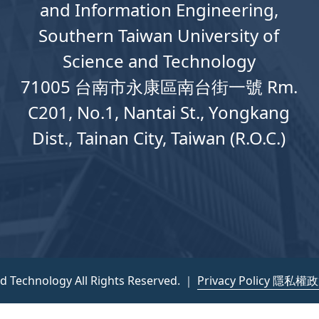
and Information Engineering,
Southern Taiwan University of
Science and Technology
71005 台南市永康區南台街一號 Rm.
C201, No.1, Nantai St., Yongkang
Dist., Tainan City, Taiwan (R.O.C.)
nd Technology All Rights Reserved. ｜
Privacy Policy 隱私權