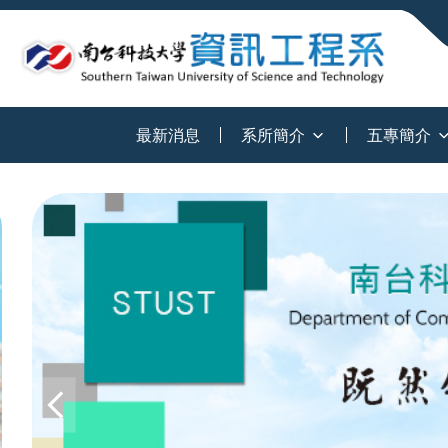
:::
最新消息
系所簡介
五專簡介