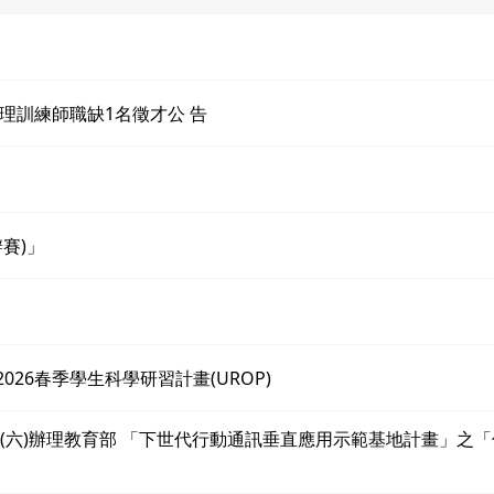
理訓練師職缺1名徵才公 告
辦賽)」
ech）2026春季學生科學研習計畫(UROP)
31日(六)辦理教育部 「下世代行動通訊垂直應用示範基地計畫」之