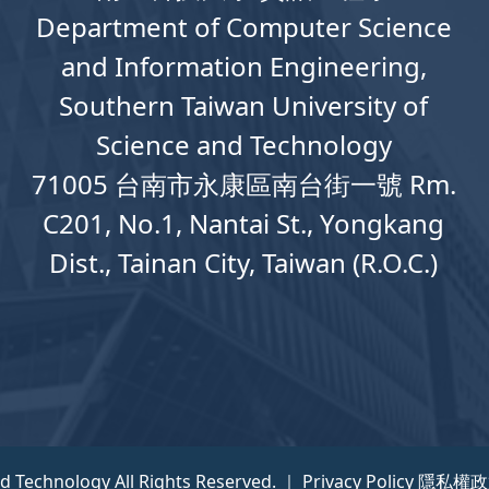
Department
of
Computer
Science
and Information Engineering,
Southern Taiwan University of
Science and Technology
71005 台南市永康區南台街一號 Rm.
C201, No.1, Nantai St., Yongkang
Dist., Tainan City, Taiwan (R.O.C.)
nd Technology All Rights Reserved. ｜
Privacy Policy 隱私權