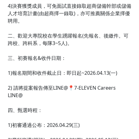
4)決賽獲獎成員，可免面試直接錄取超商儲備幹部或儲備
人才培育計畫(由超商擇一錄取)，亦可推薦關係企業擇優
聘用。
二、歡迎大專院校在學生踴躍報名(先報名、後繳件。可
跨校、跨科系，每隊3~5人)。
三、初賽報名&收件日期：
1)報名期間和收件截止日：即日起~2026.04.13(一)
2) 請將提案報告傳至LINE@📍7-ELEVEN Careers
LINE@
四、甄選時程：
1)初審通過公布：2026.04.29(三)