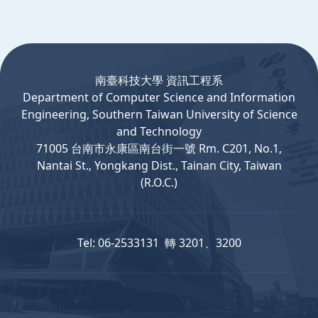
:::
南臺科技大學 資訊工程系
Department
of
Computer
Science and Information
Engineering, Southern Taiwan University of Science
and Technology
71005 台南市永康區南台街一號 Rm. C201, No.1,
Nantai St., Yongkang Dist., Tainan City, Taiwan
(R.O.C.)
Tel: 06-2533131 轉 3201、3200