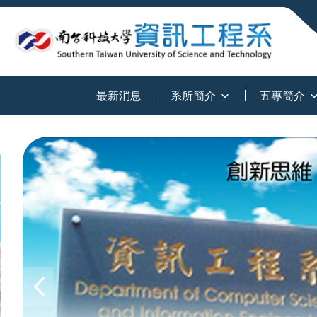
:::
最新消息
系所簡介
五專簡介