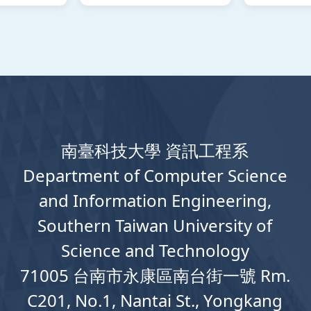
南臺科技大學 資訊工程系
Department
of
Computer
Science
and Information Engineering,
Southern Taiwan University of
Science and Technology
71005 台南市永康區南台街一號 Rm.
C201, No.1, Nantai St., Yongkang