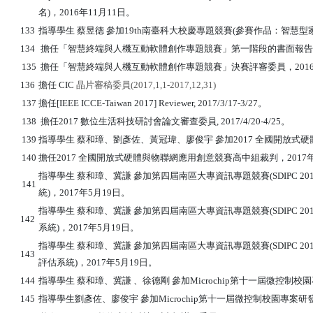
名)，2016年11月11日。
133
指導學生 蔡昱德 參加19th南臺科大校慶專題競賽(參賽作品：智慧型家
134
擔任「智慧終端與人機互動軟體創作專題競賽」第一階段的書面報告資料評
135
擔任「智慧終端與人機互動軟體創作專題競賽」決賽評審委員，2016
136
擔任
CIC
晶片審稿委員
(2017,1,1-2017,12,31)
137
擔任[IEEE ICCE-Taiwan 2017] Reviewer, 2017/3/17-3/27。
138
擔任2017 數位生活科技研討會論文審查委員, 2017/4/20-4/25。
139
指導學生 蔡和璋、劉彥佐、黃冠瑋、廖俊宇 參加2017 全國開放式
140
擔任2017 全國開放式硬體與物聯網應用創意競賽高中組裁判，2017年
指導學生 蔡和璋、冀謙 參加第四屆南區大專資訊專題競賽(SDIPC 2
141
統)，2017年5月19日。
指導學生 蔡和璋、冀謙 參加第四屆南區大專資訊專題競賽(SDIPC 2
142
系統)，2017年5月19日。
指導學生 蔡和璋、冀謙 參加第四屆南區大專資訊專題競賽(SDIPC 2
143
評估系統)，2017年5月19日。
144
指導學生 蔡和璋、冀謙 、徐德剛 參加Microchip第十一屆微控制
145
指導學生劉彥佐、廖俊宇 參加Microchip第十一屆微控制校園專案