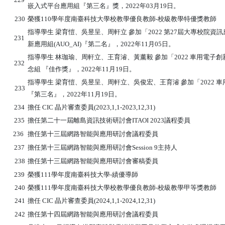
嵌入式平台應用組『第三名』獎，2022年03月19日。
230
榮獲110學年度南臺科技大學校教學優良教師-校級教學特優獎教師
指導學生 梁育愷、吳昱呈、周軒立 參加「2022 第27屆大專校院
231
新應用組(AUO_AI)『第二名』，2022年11月05日。
指導學生 林珈瑜、周軒立、王育濬、黃薰毅 參加「2022 車用電子創
232
念組 『佳作獎』，2022年11月19日。
指導學生 梁育愷、吳昱呈、周軒立、吳俊宏、王育濬 參加「2022 車
233
『第三名』，2022年11月19日。
234
擔任 CIC 晶片審查委員(2023,1,1-2023,12,31)
235
擔任第二十一屆離島資訊技術研討會ITAOI 2023議程委員
236
擔任第十三屆網路智能與應用研討會議程委員
237
擔任第十三屆網路智能與應用研討會Session 9主持人
238
擔任第十三屆網路智能與應用研討會審稿委員
239
榮獲111學年度南臺科技大學-績優導師
240
榮獲111學年度南臺科技大學校教學優良教師-校級教學甲等獎教師
241
擔任 CIC 晶片審查委員(2024,1,1-2024,12,31)
242
擔任第十四屆網路智能與應用研討會議程委員