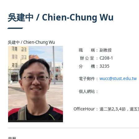
:::
吳建中 / Chien-Chung Wu
吳建中 / Chien-Chung Wu
職 稱：
副教授
辦 公 室 ：
C208-1
分 機：
3235
電子郵件：
wucc@stust.edu.tw
個人網站：
OfficeHour：
週二第2,3,4節，週五第
學歷