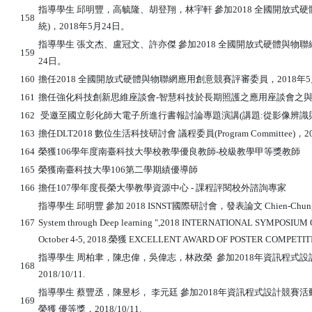
指導學生 邱明豐，高毓隆、胡登翔，林宇軒 參加2018 全國開放式
158
統)，2018年5月24日。
指導學生 張文杰、盧冠文、許亦傑 參加2018 全國開放式硬體與物聯
159
24日。
160
擔任2018 全國開放式硬體與物聯網應用創意競賽評審委員，2018年5
161
擔任強化科技創新思維座談會-智慧科技於長期照護之應用座談會之與談專家，
162
受邀至國立彰化師大電子所進行書報討論專題演講(講題:從影像辨識與
163
擔任DLT2018 數位生活科技研討會 議程委員(Program Committee)，2018
164
榮獲106學年度南臺科技大學校教學優良教師-校級教學甲等獎教師
165
榮獲南臺科技大學106第二學期績優導師
166
擔任107學年度長榮大學教學資源中心 - 課程評閱校外諮詢專家
指導學生 邱明豐 參加 2018 ISNST國際研討會，發表論文 Chien-Chung Wu,
167
System through Deep learning ",2018 INTERNATIONAL SYMPOSIU
October 4-5, 2018.榮獲
EXCELLENT AWARD OF POSTER COMPETIT
指導學生 周柏聿，陳忠偉，吳偉志，林政榮 參加2018年資訊程式設
168
2018/10/11.
指導學生 蔡豐丞，陳昱杉， 李元廷 參加2018年資訊程式設計競賽活
169
榮獲 優等獎，2018/10/11.