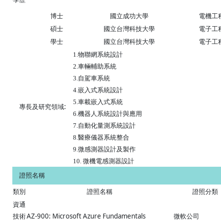
博士
國立成功大學
電機工
碩士
國立台灣科技大學
電子工
學士
國立台灣科技大學
電子工
1.物聯網系統設計
2.車輛輔助系統
3.自駕車系統
4.嵌入式系統設計
5.
車載嵌入式系統
專長及研究領域:
6.
機器人系統設計與應用
7.自動化量測系統設計
8.醫療儀器系統整合
9.微感測器設計及製作
10. 微機電感測器設計
證照名稱
類別
證照名稱
證照分類
資通
技術
AZ-900: Microsoft Azure Fundamentals
微軟公司