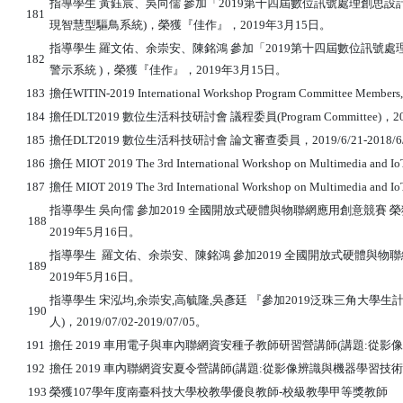
指導學生 黃鈺宸、吳向儒 參加「2019第十四屆數位訊號處理創思
181
現智慧型驅鳥系統)，榮獲『佳作』，2019年3月15日。
指導學生 羅文佑、余崇安、陳銘鴻 參加「2019第十四屆數位訊號
182
警示系統 )，榮獲『佳作』，2019年3月15日。
183
擔任WITIN-2019 International Workshop Program Committee Members, 
184
擔任DLT2019 數位生活科技研討會 議程委員(Program Committee)，2019/
185
擔任DLT2019 數位生活科技研討會 論文審查委員，2019/6/21-2018/6/
186
擔任 MIOT 2019 The 3rd International Workshop on Multimedia and Io
187
擔任 MIOT 2019 The 3rd International Workshop on Multimedia and IoT,
指導學生 吳向儒 參加2019 全國開放式硬體與物聯網應用創意競賽
188
2019年5月16日。
指導學生 羅文佑、余崇安、陳銘鴻 參加2019 全國開放式硬體與物
189
2019年5月16日。
指導學生 宋泓均
,
余崇安
,
高毓隆
,
吳彥廷 『參加
2019
泛珠三角大學生計
190
人
)
，
2019/07/02-2019/07/05
。
191
擔任 2019 車用電子與車內聯網資安種子教師研習營講師(講題:從影像辨
192
擔任 2019 車內聯網資安夏令營講師(講題:從影像辨識與機器學習技術談車
193
榮獲107學年度南臺科技大學校教學優良教師-校級教學甲等獎教師