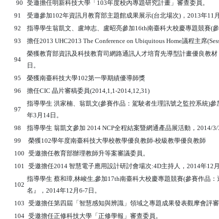
90
受邀擔任明新科技大學「103年度校內專題研究計畫」審查委員。
91
受邀參加102年資訊月教育部主題館成果展示(台北場次)，2013年11月3
92
指導學生翁凱文、盧坤志、盧昭亮參加16th南臺科大校慶專題競賽(參賽
93
擔任2013 UHC2013 The Conference on Ubiquitous Home議程主席(Se
榮獲教育部資訊及科技教育司網路通訊人才培育先導型計畫優良教材 優等獎(10
94
日。
95
榮獲南臺科技大學102第一學期績優導師獎
96
擔任CIC 晶片審稿委員(2014,1,1-2014,12,31)
指導學生 洪家楠、翁凱文(參賽作品：駕駛者生理訊號之監控系統)參加
97
年3月14日。
98
指導學生 翁凱文參加 2014 NCP全程結案暨網通產品展活動，2014/3/31~
99
榮獲102學年度南臺科技大學校教學優良教師-校級教學優良教師
100
受邀擔任教育部辦理教師升等案審議委員。
101
受邀擔任2014 智慧電子應用設計研討會場次:4D主持人，2014年12
指導學生 蔡和璋,林峻生,參加17th南臺科大校慶專題競賽(參賽作品：
102
名』，2014年12月6-7日。
103
受邀擔任第四屆「智慧感知與辨識」領域之專題成果發表觀摩會評審』，
104
受邀擔任正修科技大學「正修學報」審查委員。