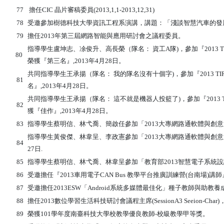
77
擔任CIC 晶片審稿委員(2013,1,1-2013,12,31)
78
受邀參加樹德科技大學資訊工程系演講，講題：「淺談智慧汽車的發展」
79
擔任2013年第三屆網路智能與應用研討會之議程委員。
指導學生盧坤志、凃俊升、高長榮（隊名： 資工A隊)，參加『2013 TI
80
榮獲『第三名』,2013年4月28日。
共同指導學生王承揚（隊名： 我的隊名沒有十個字)，參加『2013 TIR
81
名』,2013年4月28日。
共同指導學生王承揚（隊名： 這不就是機器人投籃了)，參加『2013 TI
82
獲『佳作』,2013年4月28日。
83
指導學生蔡明信、林弋喬、簡啟任參加「2013大專網路通軟體與創意應用
指導學生黃俊傑、林韋呈、李政憲參加「2013大專網路通軟體與創意
84
27日.
85
指導學生蔡明信、林弋喬、林韋呈參加「教育部2013智慧電子系統設計2
86
受邀擔任『2013車用電子CAN Bus 教學平台推廣訓練營(台南場)講
87
受邀擔任2013ESW「Android系統多媒體最佳化」種子教師與助教養
88
擔任2013數位學習生活科技研討會議程主席(SessionA3 Seeion-Char)
89
榮獲101學年度南臺科技大學校教學優良教師-校級教學甲等獎。