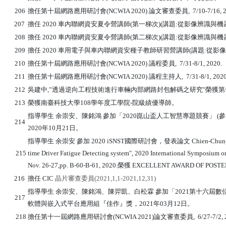
206
擔任
第十屆網路應用研討會(NCWIA 2020) 論文審查委員
, 7/10-7/16, 
207
擔任 2020 車內聯網資安夏令營講師(第一梯次)(講題:從影像辨識與機器
208
擔任 2020 車內聯網資安夏令營講師(第二梯次)(講題:從影像辨識與機器
209
擔任 2020 車用電子與車內聯網資安種子教師研習營講師(講題:從影像辨
210
擔任
第十屆網路應用研討會(NCWIA 2020)
議程委員, 7/31-8/1, 2020.
211
擔任
第十屆網路應用研討會(NCWIA 2020)
議程主持人
, 7/31-8/1, 2020
212
吳建中,”透過逆向工程技術進行車輛內部網路封包解碼之研究"榮獲第十屆網路智能
213
榮獲南臺科技大學108學年度工學院-院級績優導師。
指導學生 余崇安、陳銘鴻 參加「2020崑山盃人工智慧專題競賽」 
214
2020年10月21日。
指導學生 余崇安 參加 2020 iSNST國際研討會，發表論文
Chien-Chung
215
time Driver Fatigue Detecting system", 2020 International Symposium 
Nov. 26-27,
pp. B-60-B-61,
2020.榮獲
EXCELLENT AWARD OF POSTE
216
擔任
CIC
晶片審查委員
(2021,1,1-2021,12,31)
指導學生 余崇安、陳銘鴻
、
陳羿凱、白松霖 參加「2021第十六屆
217
軟體與嵌入式平台應用組『佳作』獎，2021年03月12日。
218
擔任第十一屆網路應用研討會(NCWIA 2021)
論文審查委員
, 6/27-7/2,