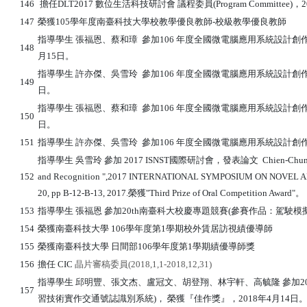
146
擔任DLT2017 數位生活科技研討會 議程委員(Program Committee)，201
147
榮獲105學年度南臺科技大學校教學優良教師-校級教學優良教師
指導學生 張福恩、蔡和璋 參加106 年度全國微電腦應用系統設計創作
148
月15日。
指導學生 許亦傑、吳雪玲 參加106 年度全國微電腦應用系統設計創作競
149
日。
指導學生 張福恩、蔡和璋 參加106 年度全國微電腦應用系統設計創作競
150
日。
151
指導學生 許亦傑、吳雪玲 參加106 年度全國微電腦應用系統設計創作競
指導學生 吳雪玲 參加 2017 ISNST國際研討會，發表論文 Chien-Chung Wu, and Sh
152
and Recognition ",2017 INTERNATIONAL SYMPOSIUM ON NOVEL AN
20, pp B-12-B-13, 2017.榮獲"Third Prize of Oral Competition Award"。
153
指導學生 張福恩 參加20th南臺科大校慶專題競賽(參賽作品：駕駛模擬系
154
榮獲南臺科技大學 106學年度第1學期校外賃居訪視績優導師
155
榮獲南臺科技大學 日間部106學年度第1學期績優導師獎
156
擔任
CIC
晶片審稿委員
(2018,1,1-2018,12,31)
指導學生 邱明豐、張文杰、盧冠文、胡登翔、林宇軒、高毓隆 參加2
157
習技術實作交通號誌識別系統)， 榮獲『佳作獎』，2018年4月14日