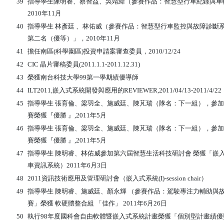
39
指導學生陳明睿、蔡智益、吳靖緯（參賽作品：智慧型行車紀錄與車輛診斷
2010年11月
40
指導學生 林彥廷 、林佑威（參賽作品：智慧型行車監控與故障診斷
第二名（優等）」，2010年11月
41
擔任南區(科學園區)投資申請案審查委員，2010/12/24
42
CIC 晶片審稿委員(2011.1.1-2011.12.31)
43
榮獲
南台科技大學99第一學期績優導師
44
ILT2011,嵌入式系統開發與應用的REVIEWER,2011/04/13-2011/4/22
45
指導學生 張育倫、梁羽全、施威廷、陳芃瑞（隊名：下一組），參加『2
賽榮獲『優勝 』,2011年5月
46
指導學生 張育倫、梁羽全、施威廷、陳芃瑞（隊名：下一組），參加『2
賽榮獲『優勝 』,2011年5月
47
指導學生 陳明睿、林佑威參加第六屆智慧生活科技研討會 榮獲「嵌
車資訊系統）2011年6月3日
48
2011資訊技術應用及管理研討會（嵌入式系統(I)-session chair）
49
指導學生 陳明睿、施威廷、顏永輝 （參賽作品：駕駛專注力輔助與故
賽」榮獲 軟硬體整合組 「佳作」 2011年6月26日
50
執行98年度國科會自由軟體暨嵌入式系統計畫榮獲「個別型計畫績