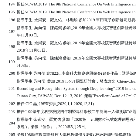
194
擔任NCWIA 2019 The 9th National Conference On Web Intelligence and A
195
擔任NCWIA 2019 The 9th National Conference On Web Intelligence and A
196
指導學生 余崇安、羅文佑、林珈瑜 參加2019 車用電子創新發明競賽(參
指導學生 吳向儒、陳銘鴻 參加_2019年全國大專校院智慧創新暨跨域整
197
年11月03日。
指導學生 余崇安、羅文佑 參加_2019年全國大專校院智慧創新暨跨域
198
2019年11月03日。
指導學生 吳向儒、陳銘鴻 參加_2019年全國大專校院智慧創新暨跨域整合
199
月03日。
200
指導學生 吳向儒 參加22th南臺科大校慶專題競賽(參賽作品：透過深
指導學生 吳向儒 參加 2019 ISNST國際研討會，發表論文 Chien-Chung Wu, and S
201
Recording and Recognition System through Deep learning",2019 Inter
Tainan City, TAIWAN, Dec. 12-13, 2019..榮獲"Excellent Award of Oral
202
擔任 CIC 晶片審查委員(2020,1,1-2020,12,31)
203
擔任"109學年度科技校院四年制暨專科學校二年制統一入學測驗"命
指導學生 余崇安、羅文佑 參加「2020第十五屆數位訊號處理創思
204
系統 )，榮獲『佳作』，2020年5月25日。
205
榮獲108學年度南臺科技大學校教學優良教師-校級教學甲等獎教師