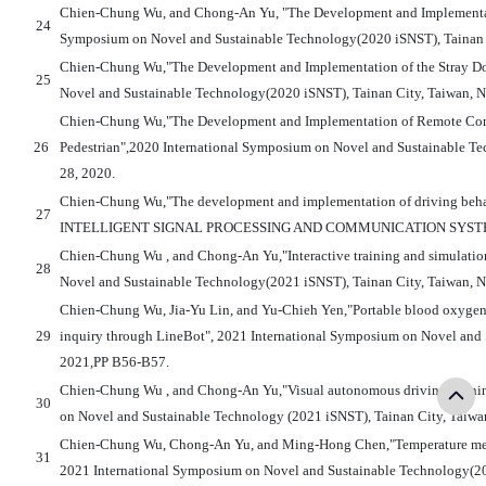
Chien-Chung Wu, and Chong-An Yu, "The Development and Implementatio
24
Symposium on Novel and Sustainable Technology(2020 iSNST), Tainan 
Chien-Chung Wu,"The Development and Implementation of the Stray D
25
Novel and Sustainable Technology(2020 iSNST), Tainan City, Taiwan
, 
Chien-Chung Wu,"The Development and Implementation of Remote Contr
26
Pedestrian",2020 International Symposium on Novel and Sustainable T
28, 2020.
Chien-Chung Wu,"The development and implementation of driving 
27
INTELLIGENT SIGNAL PROCESSING AND COMMUNICATION SYSTEMS (I
Chien-Chung Wu , and Chong-An Yu,"Interactive training and simulatio
28
Novel and Sustainable Technology(2021 iSNST), Tainan City, Taiwan, N
Chien-Chung Wu, Jia-Yu Lin, and Yu-Chieh Yen,"Portable blood oxygen 
29
inquiry through LineBot", 2021 International Symposium on Novel and 
2021,PP B56-B57.
Chien-Chung Wu , and Chong-An Yu,"Visual autonomous driving training
30
on Novel and Sustainable Technology (2021 iSNST), Tainan City, Taiwa
Chien-Chung Wu, Chong-An Yu, and Ming-Hong Chen,"Temperature measu
31
2021 International Symposium on Novel and Sustainable Technology(20