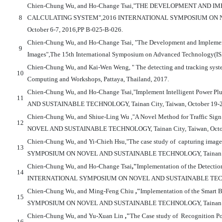
Chien-Chung Wu, and Ho-Change Tsai,"THE DEVELOPMENT AND
8
CALCULATING SYSTEM",2016 INTERNATIONAL SYMPOSIUM ON NO
October 6-7, 2016,PP B-025-B-026.
Chien-Chung Wu, and Ho-Change Tsai, "The Development and Implement
9
Images",The 15th International Symposium on Advanced Technology(I
Chien-Chung Wu, and Kai-Wen Weng, " The detecting and tracking system
10
Computing and Workshops, Pattaya, Thailand, 2017.
Chien-Chung Wu, and Ho-Change Tsai,"Implement Intelligent Pow
11
AND SUSTAINABLE TECHNOLOGY, Tainan City, Taiwan
, October 19-
Chien-Chung Wu, and Shiue-Ling Wu ,"A Novel Method for Traffic 
12
NOVEL AND SUSTAINABLE TECHNOLOGY, Tainan City, Taiwan
, Oct
Chien-Chung Wu, and Yi-Chieh Hsu,"The case study of capturing image
13
SYMPOSIUM ON NOVEL AND SUSTAINABLE TECHNOLOGY, Tainan Ci
Chien-Chung Wu, and
Ho-Change Tsai
,"
Implementation of the Detectio
14
INTERNATIONAL SYMPOSIUM ON NOVEL AND SUSTAINABLE TECHNO
Chien-Chung Wu, and Ming-Feng Chiu
,"
Implementation of the Smart
15
SYMPOSIUM ON NOVEL AND SUSTAINABLE TECHNOLOGY, Tainan Ci
Chien-Chung Wu, and Yu-Xuan Lin
,"
The Case study of Recognition P
16