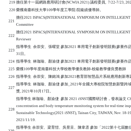
219
擔任第十一屆網路應用研討會(NCWIA 2021)
議程委員
, 7/22-7/23, 20
220
榮獲南臺科技大學109學年度工學院-院級績優導師。
擔任2021 ISPACS(INTERNATIONAL SYMPOSIUM ON INTELLIGENT 
221
Committee
擔任2021
ISPACS(INTERNATIONAL SYMPOSIUM ON INTELLIGENT
222
Reviewer
指導學生 余崇安
、
張曜堂
參加2021 車用電子創新發明競賽(參賽
223
31日。
224
指導學生 林珈瑜、顏渝倢 參加2021 車用電子創新發明競賽(參賽作品
225
榮獲109學年度南臺科技大學校教學優良教師-校級教學優良獎教師
226
指導學生 余崇安、陳銘鴻 參加2021教育部
智慧晶片系統應用創新專題製
指導學生 林珈瑜、顏渝倢 參加
_2021年全國大專校院智慧創新暨跨
227
獎, 2021年10月17日。
指導學生 林珈瑜、顏渝倢 參加 2021 iSNST國際研討會，發表論文 Chien-Chung Wu,
concentration and body temperature monitoring system for real-time in
228
Sustainable Technology(2021 iSNST), Tainan City, TAIWAN, Nov. 18
2021/11/19.
指導學生 余崇安、梁育愷、吳昱呈、陳韋丞 參加「2022第十七屆數
229