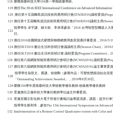
118
榮獲南臺科技大學104第一學期績優導師。
119
擔任
The 30-th IEEE International Conference on Advanced Information
120
擔任第十五屆離島資訊技術與應用研討會(ITAOI2016)
議程委員(Progra
121
擔任第十五屆離島資訊技術與應用研討會(ITAOI2016)議程主席(Session 
指導學生 卓宇謙、鍾大衛、李承璞參加「2016 台灣智慧型機器人大賽
122
日。
123
擔任2016全國開放式硬體與物聯網應用創意競賽評審委員，2016/5/1
124
擔任DLT2016 數位生活科技研討會議議程主席(Session Chair)，2016/6/1
125
擔任DLT2016 數位生活科技研討會 議程委員(Program Committee)，20
126
擔任第六屆網路智能與應用研討會研討會(NCWIA2016) 議程委員(Program C
127
擔任第六屆網路智能與應用研討會研討會(NCWIA2016) 論文審查委員，2
指導學生翁凱文、冀謙、徐德剛（參賽作品：可變焦雙鏡頭結合深度之電子望遠鏡應用）
128
「Outstanding Achievement Awarded」，2016年8月30日。
129
榮獲104學年度南臺科技大學校教學優良教師-校級教學優良教師
130
受邀擔任正修科技大學兼任教師學位論文外審委員。
131
受邀至國立彰化師大電子所進行書報討論專題演講，講題：提升行車安全
指導學生蔡和璋，參加The 15th International Symposium on Advanced 
132
Implementation of a Remote Control Quadcopter system with Co