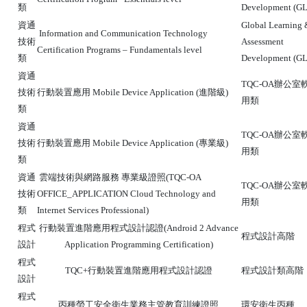
類
Development (G
資通
Global Learning 
Information and Communication Technology
技術
Assessment
Certification Programs – Fundamentals level
類
Development (G
資通
TQC-OA辦公室
技術
行動裝置應用 Mobile Device Application (進階級)
用類
類
資通
TQC-OA辦公室
技術
行動裝置應用 Mobile Device Application (專業級)
用類
類
資通
雲端技術與網路服務 專業級證照(TQC-OA
TQC-OA辦公室
技術
OFFICE_APPLICATION Cloud Technology and
用類
類
Internet Services Professional)
程式
行動裝置進階應用程式設計認證(Android 2 Advance
程式設計高階
設計
Application Programming Certification)
程式
TQC+行動裝置進階應用程式設計認證
程式設計類高階
設計
程式
丙種勞工安全衛生業務主管教育訓練證照
環安衛生丙種