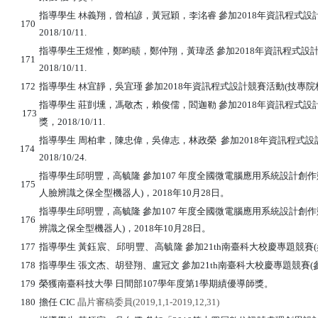
指導學生 林義翔，曾柏諺，黃冠穎，李洺睿 參加2018年資訊程式設
170
2018/10/11.
指導學生王煜惟，鄭昀赜，鄭仲翔，黃瑋丞 參加2018年資訊程式設計
171
2018/10/11.
172
指導學生 林宜靜，吳宜瑾 參加2018年資訊程式設計競賽活動(技專院校組
指導學生 莊剴壎，馮敬杰，賴俊儒，閻迦勒 參加2018年資訊程式設計
173
獎，2018/10/11.
指導學生 周柏聿，陳忠偉，吳偉志，林政榮 參加2018年資訊程式設
174
2018/10/24.
指導學生邱明豐，高毓隆 參加107 年度全國微電腦應用系統設計創作
175
人臉辨識之保全型機器人)，2018年10月28日。
指導學生邱明豐，高毓隆 參加107 年度全國微電腦應用系統設計創作
176
辨識之保全型機器人)，2018年10月28日。
177
指導學生
黃鈺宸、邱明豐、高毓隆
參加21th南臺科大校慶專題競賽(
178
指導學生
張文杰、胡登翔、盧冠文
參加21th南臺科大校慶專題競賽
179
榮獲南臺科技大學 日間部107學年度第1學期績優導師獎。
180
擔任
CIC
晶片審稿委員
(2019,1,1-2019,12,31)