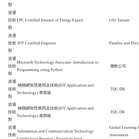
類
資通
技術
EPC Certified Internet of Things Expert
GS1 Taiwan
類
資通
技術
IOT Certified Engineer
Parallax and Pla
類
資通
Microsoft Technology Associate- Introduction to
技術
微軟公司
Programming using Python
類
資通
物聯網智慧應用及技術(IOT Application and
技術
TQC-DK
Technology) 專業級
類
資通
物聯網智慧應用及技術(IOT Application and
技術
TQC-DK
Technology) 進階級
類
資通
Global Learning 
Information and Communication Technology
技術
Assessment
Certification Program - Essentials level