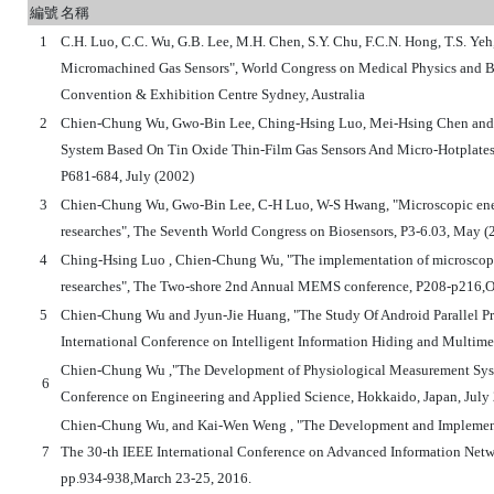
編號
名稱
1
C.H. Luo, C.C. Wu, G.B. Lee, M.H. Chen, S.Y. Chu, F.C.N. Hong, T.S. Ye
Micromachined Gas Sensors", World Congress on Medical Physics and 
Convention & Exhibition Centre Sydney, Australia
2
Chien-Chung Wu, Gwo-Bin Lee, Ching-Hsing Luo, Mei-Hsing Chen an
System Based On Tin Oxide Thin-Film Gas Sensors And Micro-Hotplates
P681-684, July (2002)
3
Chien-Chung Wu, Gwo-Bin Lee, C-H Luo, W-S Hwang, "Microscopic ener
researches", The Seventh World Congress on Biosensors, P3-6.03, May (
4
Ching-Hsing Luo , Chien-Chung Wu, "The implementation of microscopi
researches", The Two-shore 2nd Annual MEMS conference, P208-p216,O
5
Chien-Chung Wu and Jyun-Jie Huang
, "The Study Of Android Parall
International Conference on Intelligent Information Hiding and Multim
Chien-Chung Wu ,"The Development of Physiological Measurement Syste
6
Conference on Engineering and Applied Science, Hokkaido, Japan, Jul
Chien-Chung Wu, and Kai-Wen Weng , "The Development and Implement
7
The 30-th IEEE International Conference on Advanced Information Netw
pp.934-938,March 23-25, 2016.