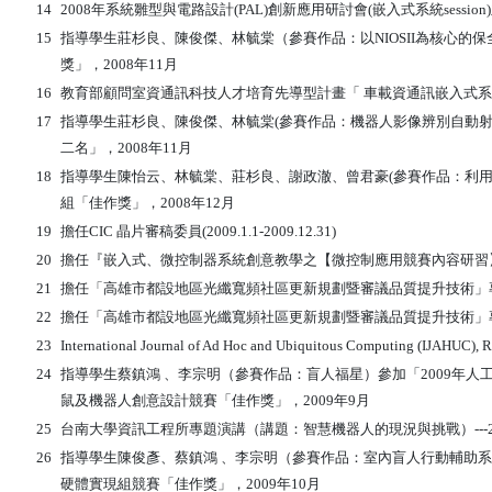
14
2008年系統雛型與電路設計(PAL)創新應用研討會(嵌入式系統session
15
指導學生莊杉良、陳俊傑、林毓棠（參賽作品：以NIOSII為核心的保全機
獎」，2008年11月
16
教育部顧問室資通訊科技人才培育先導型計畫「 車載資通訊嵌入式系統
17
指導學生莊杉良、陳俊傑、林毓棠(參賽作品：機器人影像辨別自動射擊
二名」，2008年11月
18
指導學生陳怡云、林毓棠、莊杉良、謝政澈、曾君豪(參賽作品：利用RFI
組「佳作獎」，2008年12月
19
擔任CIC 晶片審稿委員(2009.1.1-2009.12.31)
20
擔任『嵌入式、微控制器系統創意教學之【微控制應用競賽內容研習】』主講
21
擔任「高雄市都設地區光纖寬頻社區更新規劃暨審議品質提升技術」專家座談會
22
擔任「高雄市都設地區光纖寬頻社區更新規劃暨審議品質提升技術」專家座談會
23
International Journal of Ad Hoc and Ubiquitous Computing (IJAHUC), 
24
指導學生蔡鎮鴻 、李宗明（參賽作品：盲人福星）參加「2009年
鼠及機器人創意設計競賽「佳作獎」，2009年9月
25
台南大學資訊工程所專題演講（講題：智慧機器人的現況與挑戰）---2009
26
指導學生陳俊彥、蔡鎮鴻 、李宗明（參賽作品：室內盲人行動輔助系
硬體實現組競賽「佳作獎」，2009年10月