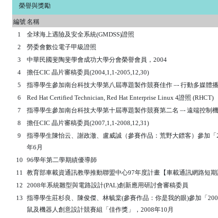
榮譽與獎勵
編號
名稱
1
全球海上遇險及安全系統(GMDSS)證照
2
勞委會數位電子甲級證照
3
中華民國斐陶斐學會成功大學分會榮譽會員，2004
4
擔任CIC 晶片審稿委員(2004,1,1-2005,12,30)
5
指導學生參加南台科技大學第八屆專題製作競賽佳作 –- 行動多媒體播放
6
Red Hat Certified Technician, Red Hat Enterprise Linux 4證照 (RHCT)
7
指導學生參加南台科技大學第十屆專題製作競賽第二名 –- 遠端控制機
8
擔任CIC 晶片審稿委員(2007,1,1-2008,12,31)
9
指導學生陳怡云、謝政澈、盧威誠（參賽作品：荒野大鏢客）參加「20
年6月
10
96學年第二學期績優導師
11
教育部車載資通訊教學推動聯盟中心97年度計畫【車載通訊網路短
12
2008年系統雛型與電路設計(PAL)創新應用研討會審稿委員
13
指導學生莊杉良、陳俊傑、林毓棠(參賽作品：你是我的眼)參加「20
鼠及機器人創意設計競賽組「佳作獎」，2008年10月