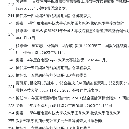
吳建中，"目標導向搭配實體與雲端模擬工具教學方式在微處理機應用
243
June 6, 2024，榮獲優秀論文獎。
244
擔任第十四屆網路智能與應用研討會審稿委員
245
榮獲112學年度南臺科技大學校教學優良教師-校級教學甲等獎教師
指導學生 陳韋丞 參加2024年全國大專校院智慧創新暨跨域整合創作競
246
年10月21日。
指導學生 劉宣志、林傳鈞、邱品毓 參加「2025第二十屆數位訊號處
247
組『佳作』獎，2025年3月14。
248
榮獲114年度台南區Super 教師大專組首獎，2025年3月。
249
擔任第十五屆網路智能與應用研討會議程委員
250
擔任第十五屆網路智能與應用研討審稿委員
竇明彥 , 呂松穎 , 吳建中，"
結合生成式AI回饋的智慧鞋步態監測與分析系
251
雲林科技大學，July 11-12，2025. 榮獲佳作論文獎。
252
擔任
2025年臺灣網際網路研討會(TANET)暨全國計算機會議(NCS)
253
榮獲1
14年度
全國Super教師獎縣市教師獎
，2025年9月20日。
254
榮獲113學年度南臺科技大學校教學優良教師-校級教學優良教師
255
教育部教學
實
踐
研究計畫
多元升申等審查人才庫教師。
256
擔任第十六
屆網路智能與應用研討會議程委員