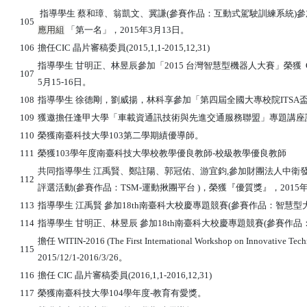
指導學生 蔡和璋、翁凱文、冀謙(參賽作品：互動式駕駛訓練系統)參
105
應用組
「第一名」，2015年3月13日。
106
擔任CIC 晶片審稿委員(2015,1,1-2015,12,31)
指導學生 甘明正、林昱辰參加「2015 台灣智慧型機器人大賽」榮獲 C1
107
5月15-16日。
108
指導學生 徐德剛，劉威揚，林科享參加「第四屆全國大專校院ITSA盃
109
獲邀擔任逢甲大學「車載資通訊技術與先進交通服務聯盟」專題講座講座
110
榮獲南臺
科技大學103第二學期績優導師。
111
榮獲103學年度南臺科技大學校教學優良教師-校級教學優良教師
共同指導學生 江禹賢、鄭註陽、郭冠佑、游宜鈞,參加財團法人中衛
112
評選活動(參賽作品：TSM-運動揪團平台 )，榮獲『優質獎』，2015年
113
指導學生 江禹賢 參加18th南臺科大校慶專題競賽(參賽作品：智慧型大
114
指導學生 甘明正、林昱辰 參加18th南臺科大校慶專題競賽(參賽作品：3
擔任 WITIN-2016 (The First International Workshop on Innovative Tech
115
2015/12/1-2016/3/26。
116
擔任
CIC 晶片審稿委員(2016,1,1-2016,12,31)
117
榮獲南臺科技大學104學年度-教育有愛獎。