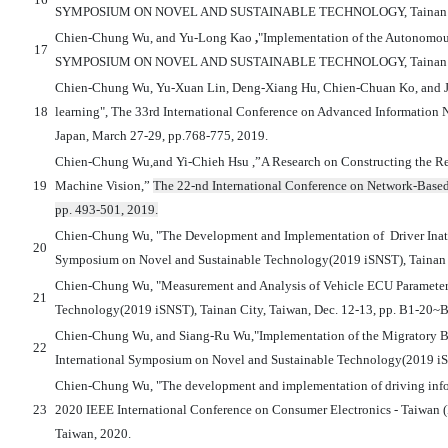
SYMPOSIUM ON NOVEL AND SUSTAINABLE TECHNOLOGY, Tainan Ci
Chien-Chung Wu, and Yu-Long Kao
,
"Implementation of the Autonom
17
SYMPOSIUM ON NOVEL AND SUSTAINABLE TECHNOLOGY, Tainan Ci
Chien-Chung Wu, Yu-Xuan Lin, Deng-Xiang Hu, Chien-Chuan Ko, and Ji-
18
learning", The 33rd International Conference on Advanced Information
Japan, March 27-29, pp.768-775, 2019.
Chien-Chung Wu,and Yi-Chieh Hsu ,”A Research on Constructing the Rec
19
Machine Vision,”
The 22-nd International Conference on Network-Based 
pp. 493-501, 2019.
Chien-Chung Wu, "The Development and Implementation of Driver Inatt
20
Symposium on Novel and Sustainable Technology(2019 iSNST), Tainan 
Chien-Chung Wu, "Measurement and Analysis of Vehicle ECU Parameter
21
Technology(2019 iSNST), Tainan City, Taiwan
, Dec. 12-13, pp. B1-20~
Chien-Chung Wu, and Siang-Ru Wu,"Implementation of the Migratory B
22
International Symposium on Novel and Sustainable Technology(2019 iS
Chien-Chung Wu, "The development and implementation of driving inform
23
2020 IEEE International Conference on Consumer Electronics - Taiwan (
Taiwan, 2020.