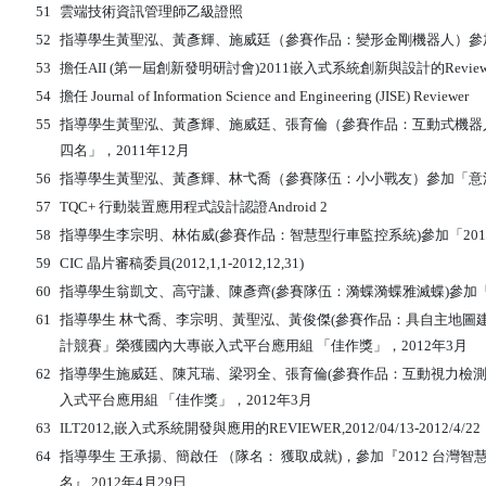
51
雲端技術資訊管理師乙級證照
52
指導學生黃聖泓、黃彥輝、施威廷（參賽作品：變形金剛機器人）參加「20
53
擔任AII (第一屆創新發明研討會)2011嵌入式系統創新與設計的Review
54
擔任 Journal of Information Science and Engineering (JISE) Reviewer
55
指導學生黃聖泓、黃彥輝、施威廷、張育倫（參賽作品：互動式機器
四名」，2011年12月
56
指導學生黃聖泓、黃彥輝、林弋喬（參賽隊伍：小小戰友）參加「意法半導
57
TQC+ 行動裝置應用程式設計認證Android 2
58
指導學生李宗明、林佑威(參賽作品：智慧型行車監控系統)參加「201
59
CIC 晶片審稿委員(2012,1,1-2012,12,31)
60
指導學生翁凱文、高守謙、陳彥齊(參賽隊伍：漪蝶漪蝶雅滅蝶)參加「20
61
指導學生 林弋喬、李宗明、黃聖泓、黃俊傑(參賽作品：具自主地圖建
計競賽」榮獲國內大專嵌入式平台應用組 「佳作獎」，2012年3月
62
指導學生施威廷、陳芃瑞、梁羽全、張育倫(參賽作品：互動視力檢測
入式平台應用組 「佳作獎」，2012年3月
63
ILT2012,嵌入式系統開發與應用的REVIEWER,2012/04/13-2012/4/22
64
指導學生 王承揚、簡啟任 （隊名： 獲取成就)，參加『2012 台灣
名』,2012年4月29日