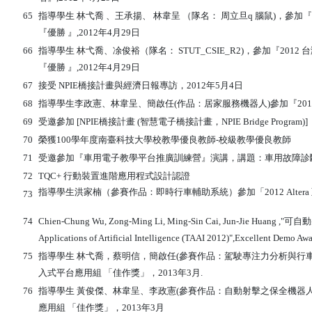
65
指導學生 林弋喬 、王承揚、 林韋呈 （隊名： 周立旦q 腦鼠)，參加『
『優勝 』,2012年4月29日
66
指導學生 林弋喬、凃俊裕（隊名： STUT_CSIE_R2)，參加『201
『優勝 』,2012年4月29日
67
接受 NPIE橋接計畫與經濟日報專訪，2012年5月4日
68
指導學生李政憲、林韋呈、簡啟任(作品：居家服務機器人)參加『201
69
受邀參加 [NPIE橋接計畫 (智慧電子橋接計畫，NPIE Bridge Prog
70
榮獲100學年度南臺科技大學校教學優良教師-校級教學優良教師
71
受邀參加『車用電子教學平台推廣訓練營』演講，講題：車用故障診斷系
72
TQC+ 行動裝置進階應用程式設計認證
指導學生洪家楠（參賽作品：即時行車輔助系統）參加「2012 Altera 亞
73
74
Chien-Chung Wu, Zong-Ming Li, Ming-Sin Cai, Jun-Jie Huang ,
Applications of Artificial Intelligence (TAAI 2012)",Excellent Demo Aw
75
指導學生 林弋喬，蔡明信，簡啟任(參賽作品：駕駛專注力分析與行車
入式平台應用組 「佳作獎」，2013年3月.
76
指導學生 黃俊傑、林韋呈、李政憲(參賽作品：自動射擊之保全機器人
應用組 「佳作獎」，2013年3月