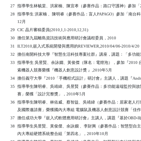
27
指導學生林毓棠、洪家楠、陳宜孝（參賽作品：路口守護神）參加「2009 
28
指導學生 洪家楠 、陳明睿（參賽作品：盲人PAPAGO）參加「南台
12月
29
CIC 晶片審稿委員(2010,1,1-2010,12,31)
30
擔任第九屆離島資訊技術與應用研討會議程委員，2010
31
ILT2010,嵌入式系統開發與應用的REVIEWER,2010/04/06-2010/4/20
32
擔任南開科技大學『智慧生活科技專案社群』講座，講題：「多功能遠端
33
指導學生 吳昱賢、余詠嫺、黃俊傑（隊名：電燈泡），參加『2010 台灣智慧型機
索機器人競賽榮獲『機器人創意設計獎 』,2010年5月
34
擔任義守大學『2010「手機程式設計」研討會』主講人，講題『Android Program
35
指導學生陳明睿、吳靖緯、吳昱賢（參賽作品：多功能遠端監控與故障
賽」榮獲「設計完整獎」，2010年5月
36
指導學生陳明睿、林佑威、蔡智益、吳靖緯（參賽作品：居家老人行動
及國際邀請賽」榮獲國內大專組 電腦鼠及機器人創意設計競賽「佳作獎」
37
擔任成功大學『嵌入式軟體應用研討會』主講人，講題『基於OBD-II的遠
38
指導學生吳昱賢、黃俊傑、余詠嫺 、李財興（參賽作品：智慧型自主
內大專組硬體系統整合組「第四名」，2010年10月