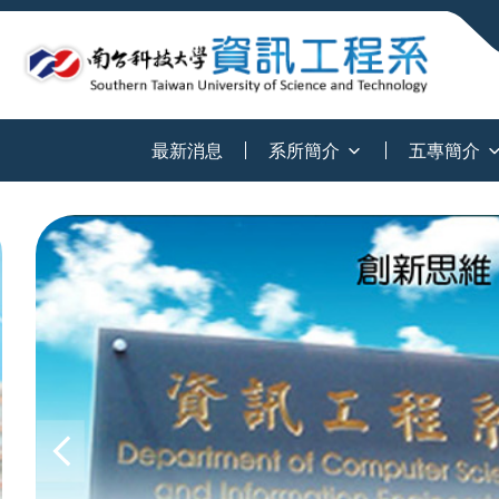
:::
最新消息
系所簡介
五專簡介