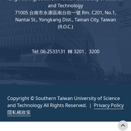
and Technology
71005 台南市永康區南台街一號 Rm. C201, No.1,
Nantai St., Yongkang Dist., Tainan City, Taiwan
(R.O.C.)
Tel: 06-2533131 轉 3201、3200
Copyright © Southern Taiwan University of Science
and Technology All Rights Reserved. ｜
Privacy Policy
隱私權政策