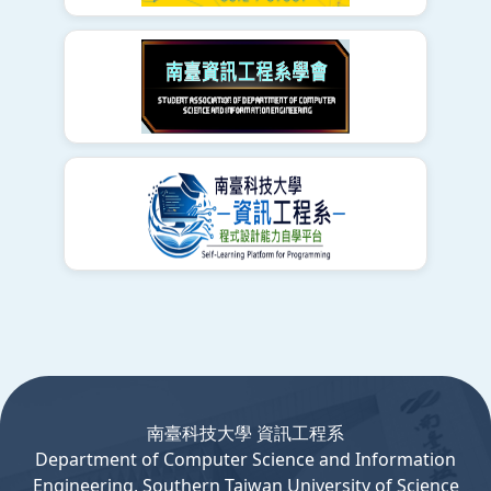
:::
南臺科技大學 資訊工程系
Department
of
Computer
Science and Information
Engineering, Southern Taiwan University of Science