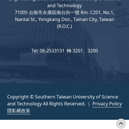
and Technology
71005 台南市永康區南台街一號 Rm. C201, No.1,
Nantai St., Yongkang Dist., Tainan City, Taiwan
(R.O.C.)
Tel: 06-2533131 轉 3201、3200
Copyright © Southern Taiwan University of Science
and Technology All Rights Reserved. ｜
Privacy Policy
隱私權政策