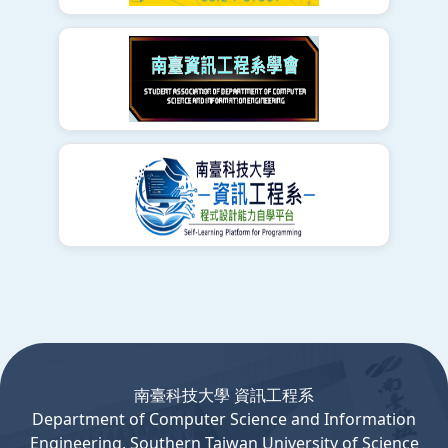
:::
南臺科技大學 資訊工程系
Department
of
Computer
Science and Information
Engineering, Southern Taiwan University of Science