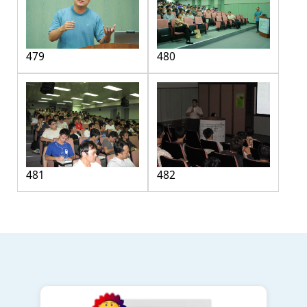
479
480
481
482