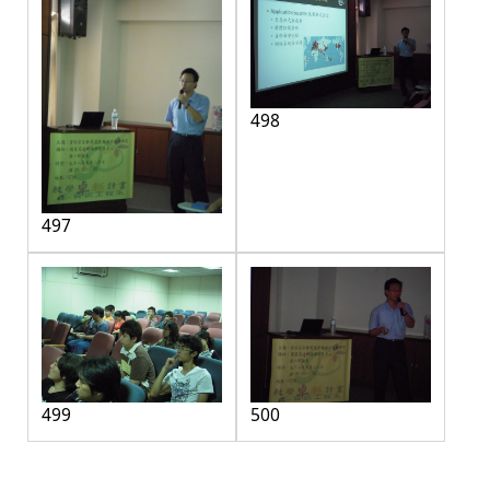
498
497
499
500