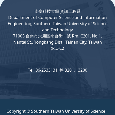
南臺科技大學 資訊工程系
Department
of
Computer
Science and Information
Engineering, Southern Taiwan University of Science
and Technology
71005 台南市永康區南台街一號 Rm. C201, No.1,
Nantai St., Yongkang Dist., Tainan City, Taiwan
(R.O.C.)
Tel: 06-2533131 轉 3201、3200
Copyright © Southern Taiwan University of Science