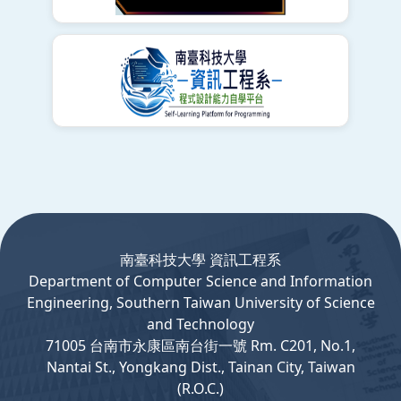
:::
南臺科技大學 資訊工程系
Department
of
Computer
Science and Information
Engineering, Southern Taiwan University of Science
and Technology
71005 台南市永康區南台街一號 Rm. C201, No.1,
Nantai St., Yongkang Dist., Tainan City, Taiwan
(R.O.C.)