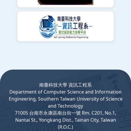
:::
南臺科技大學 資訊工程系
Department
of
Computer
Science and Information
Engineering, Southern Taiwan University of Science
and Technology
71005 台南市永康區南台街一號 Rm. C201, No.1,
Nantai St., Yongkang Dist., Tainan City, Taiwan
(R.O.C.)