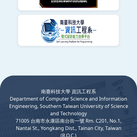
:::
南臺科技大學 資訊工程系
Department
of
Computer
Science and Information
Engineering, Southern Taiwan University of Science
and Technology
71005 台南市永康區南台街一號 Rm. C201, No.1,
Nantai St., Yongkang Dist., Tainan City, Taiwan
(R.O.C.)