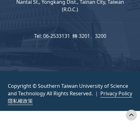
Nantai St., Yongkang Dist., Tainan City, Taiwan
(R.O.C.)
Tel: 06-2533131 轉 3201、3200
Copyright © Southern Taiwan University of Science
and Technology All Rights Reserved. ｜
Privacy Policy
隱私權政策