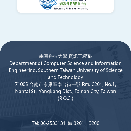
:::
南臺科技大學 資訊工程系
Department
of
Computer
Science and Information
Engineering, Southern Taiwan University of Science
and Technology
71005 台南市永康區南台街一號 Rm. C201, No.1,
Nantai St., Yongkang Dist., Tainan City, Taiwan
(R.O.C.)
Tel: 06-2533131 轉 3201、3200