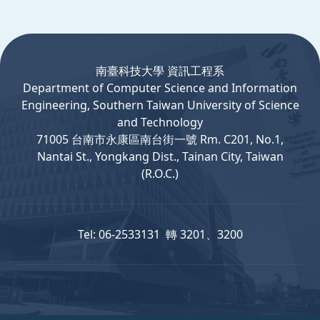
:::
南臺科技大學 資訊工程系
Department
of
Computer
Science and Information
Engineering, Southern Taiwan University of Science
and Technology
71005 台南市永康區南台街一號 Rm. C201, No.1,
Nantai St., Yongkang Dist., Tainan City, Taiwan
(R.O.C.)
Tel: 06-2533131 轉 3201、3200