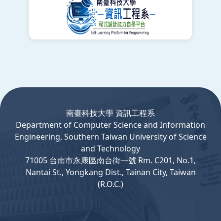
:::
南臺科技大學 資訊工程系
Department
of
Computer
Science and Information
Engineering, Southern Taiwan University of Science
and Technology
71005 台南市永康區南台街一號 Rm. C201, No.1,
Nantai St., Yongkang Dist., Tainan City, Taiwan
(R.O.C.)