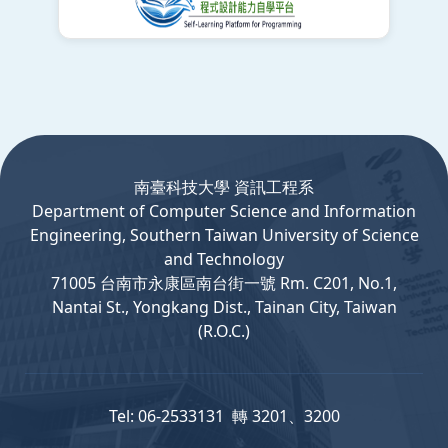
:::
南臺科技大學 資訊工程系
Department
of
Computer
Science and Information
Engineering, Southern Taiwan University of Science
and Technology
71005 台南市永康區南台街一號 Rm. C201, No.1,
Nantai St., Yongkang Dist., Tainan City, Taiwan
(R.O.C.)
Tel: 06-2533131 轉 3201、3200