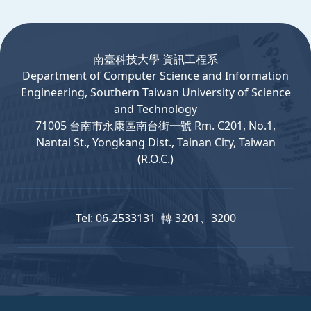
:::
南臺科技大學 資訊工程系
Department
of
Computer
Science and Information
Engineering, Southern Taiwan University of Science
and Technology
71005 台南市永康區南台街一號 Rm. C201, No.1,
Nantai St., Yongkang Dist., Tainan City, Taiwan
(R.O.C.)
Tel: 06-2533131 轉 3201、3200