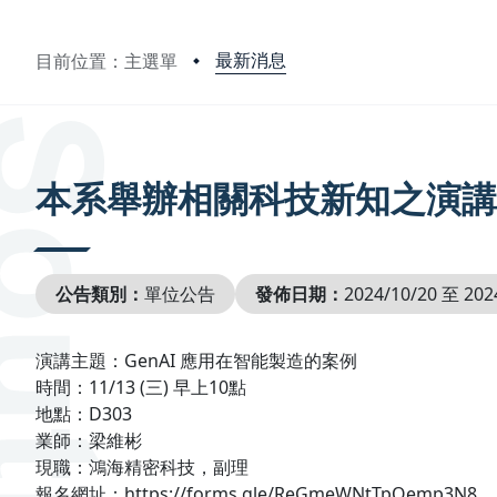
最新消息
目前位置：主選單
:::
本系舉辦相關科技新知之演講
公告類別：
單位公告
發佈日期：
2024/10/20 至 202
演講主題：GenAI 應用在智能製造的案例
時間：11/13 (三) 早上10點
地點：D303
業師：梁維彬
現職：鴻海精密科技，副理
報名網址：https://forms.gle/ReGmeWNtTpQemp3N8