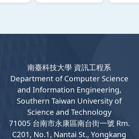
南臺科技大學 資訊工程系
Department
of
Computer
Science
and Information Engineering,
Southern Taiwan University of
Science and Technology
71005 台南市永康區南台街一號 Rm.
C201, No.1, Nantai St., Yongkang