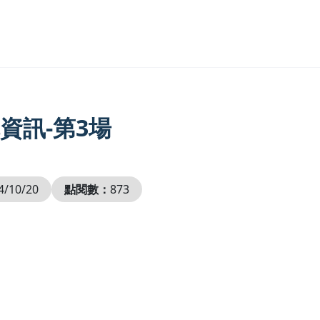
資訊-第3場
4/10/20
點閱數：
873