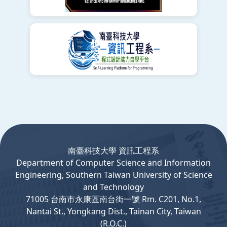
:::
南臺科技大學 資訊工程系
Department
of
Computer
Science and Information
Engineering, Southern Taiwan University of Science
and Technology
71005 台南市永康區南台街一號 Rm. C201, No.1,
Nantai St., Yongkang Dist., Tainan City, Taiwan
(R.O.C.)