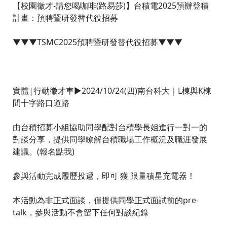
【校園徵才-請您喝咖啡(路易莎)】台積電2025預辦登積
計畫：預聘暨研發替代役招募
▼▼▼TSMC2025預聘暨研發替代役招募▼▼▼
實體|行動徵才車►2024/10/24(四)南台科大｜L棟與K棟
間十字路口道路
由台積招募小組協助同學配對台積學長姐進行一對一的
對談分享，提供同學瞭解台積職場工作概況及職涯發展
建議。(報名點我)
參與活動完成履歷投遞，即可 獲 限量積星充電器！
本活動為非正式面談，僅提供同學正式面試前的pre-
talk，參與活動不會留下任何對談紀錄