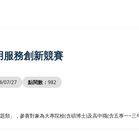
應用服務創新競賽
4/07/27
點閱數：
982
類」，參賽對象為大專院校(含碩博士)及高中職(含五專一~三