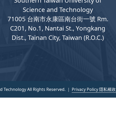
Southern Taiwan University of
Science and Technology
71005 台南市永康區南台街一號 Rm.
C201, No.1, Nantai St., Yongkang
Dist., Tainan City, Taiwan (R.O.C.)
nd Technology All Rights Reserved. ｜
Privacy Policy 隱私權