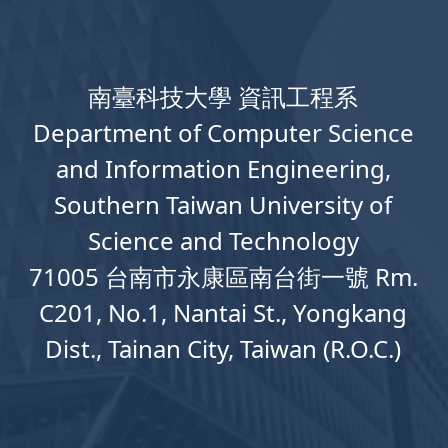
南臺科技大學 資訊工程系
Department
of
Computer
Science
and Information Engineering,
Southern Taiwan University of
Science and Technology
71005 台南市永康區南台街一號 Rm.
C201, No.1, Nantai St., Yongkang
Dist., Tainan City, Taiwan (R.O.C.)