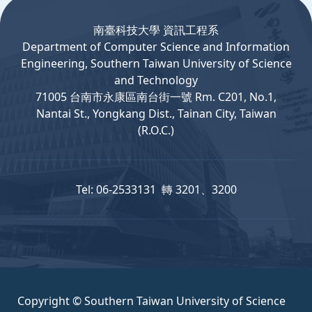
南臺科技大學 資訊工程系
Department
of
Computer
Science and Information
Engineering, Southern Taiwan University of Science
and Technology
71005 台南市永康區南台街一號 Rm. C201, No.1,
Nantai St., Yongkang Dist., Tainan City, Taiwan
(R.O.C.)
Tel: 06-2533131 轉 3201、3200
Copyright © Southern Taiwan University of Science