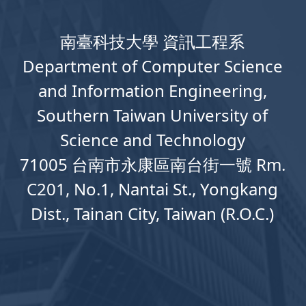
南臺科技大學 資訊工程系
Department
of
Computer
Science
and Information Engineering,
Southern Taiwan University of
Science and Technology
71005 台南市永康區南台街一號 Rm.
C201, No.1, Nantai St., Yongkang
Dist., Tainan City, Taiwan (R.O.C.)