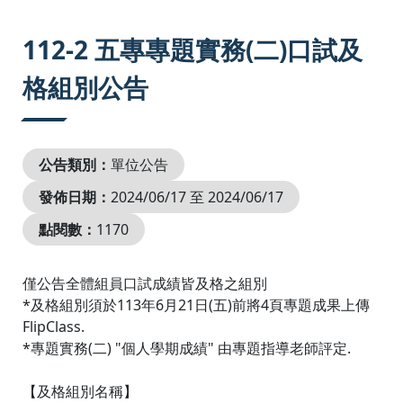
:::
112-2 五專專題實務(二)口試及
格組別公告
公告類別：
單位公告
發佈日期：
2024/06/17 至 2024/06/17
點閱數：
1170
僅公告全體組員口試成績皆及格之組別
*及格組別須於113年6月21日(五)前將4頁專題成果上傳
FlipClass.
*專題實務(二) "個人學期成績" 由專題指導老師評定.
【及格組別名稱】