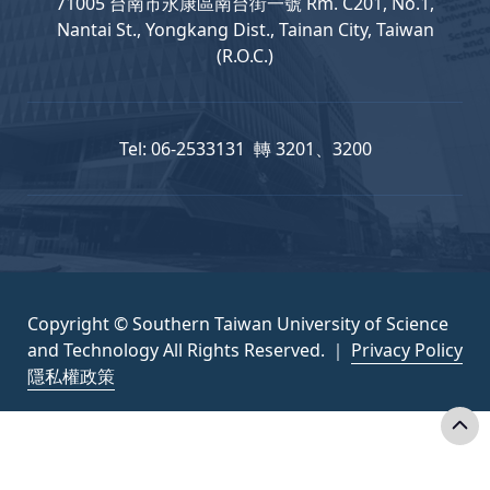
71005 台南市永康區南台街一號 Rm. C201, No.1,
Nantai St., Yongkang Dist., Tainan City, Taiwan
(R.O.C.)
Tel: 06-2533131 轉 3201、3200
Copyright © Southern Taiwan University of Science
and Technology All Rights Reserved. ｜
Privacy Policy
隱私權政策