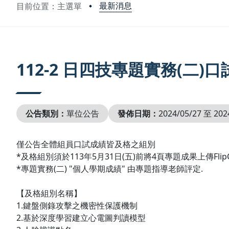
最新消息
目前位置：主選單
:::
112-2 日四技專題實務(二)
公告類別：
單位公告
發佈日期：
2024/05/27 至 202
僅公告全體組員口試成績皆及格之組別
*及格組別須於113年5月31日(五)前將4頁專題成果上傳FlipCl
*專題實務(二) "個人學期成績" 由專題指導老師評定.
【及格組別名稱】
1.鍵盤側錄攻擊之機密性保護機制
2.基於深度學習建立心電圖判讀模型