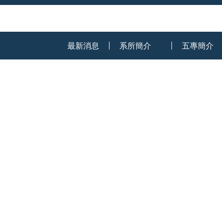
:::
最新消息
系所簡介
五專簡介