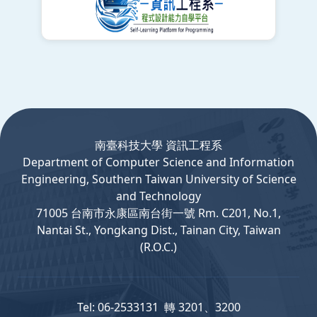
:::
南臺科技大學 資訊工程系
Department
of
Computer
Science and Information
Engineering, Southern Taiwan University of Science
and Technology
71005 台南市永康區南台街一號 Rm. C201, No.1,
Nantai St., Yongkang Dist., Tainan City, Taiwan
(R.O.C.)
Tel: 06-2533131 轉 3201、3200