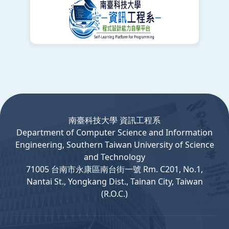
:::
南臺科技大學 資訊工程系
Department
of
Computer
Science and Information
Engineering, Southern Taiwan University of Science
and Technology
71005 台南市永康區南台街一號 Rm. C201, No.1,
Nantai St., Yongkang Dist., Tainan City, Taiwan
(R.O.C.)