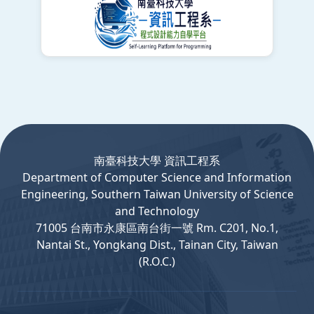
:::
南臺科技大學 資訊工程系
Department
of
Computer
Science and Information
Engineering, Southern Taiwan University of Science
and Technology
71005 台南市永康區南台街一號 Rm. C201, No.1,
Nantai St., Yongkang Dist., Tainan City, Taiwan
(R.O.C.)