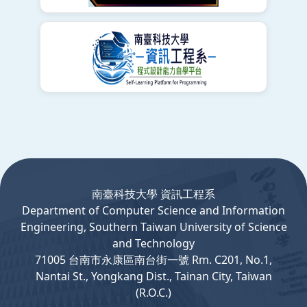
:::
南臺科技大學 資訊工程系
Department
of
Computer
Science and Information
Engineering, Southern Taiwan University of Science
and Technology
71005 台南市永康區南台街一號 Rm. C201, No.1,
Nantai St., Yongkang Dist., Tainan City, Taiwan
(R.O.C.)