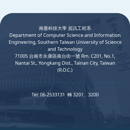
:::
南臺科技大學 資訊工程系
Department
of
Computer
Science and Information
Engineering, Southern Taiwan University of Science
and Technology
71005 台南市永康區南台街一號 Rm. C201, No.1,
Nantai St., Yongkang Dist., Tainan City, Taiwan
(R.O.C.)
Tel: 06-2533131 轉 3201、3200