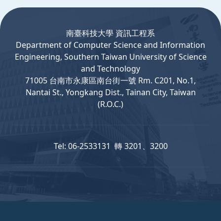
:::
南臺科技大學 資訊工程系
Department
of
Computer
Science and Information
Engineering, Southern Taiwan University of Science
and Technology
71005 台南市永康區南台街一號 Rm. C201, No.1,
Nantai St., Yongkang Dist., Tainan City, Taiwan
(R.O.C.)
Tel: 06-2533131 轉 3201、3200