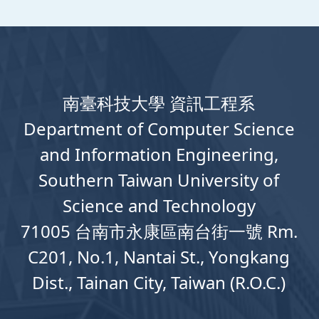
南臺科技大學 資訊工程系
Department
of
Computer
Science
and Information Engineering,
Southern Taiwan University of
Science and Technology
71005 台南市永康區南台街一號 Rm.
C201, No.1, Nantai St., Yongkang
Dist., Tainan City, Taiwan (R.O.C.)