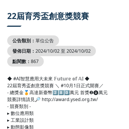
:::
22屆育秀盃創意獎競賽
公告類別：
單位公告
發佈日期：
2024/10/02 至 2024/10/02
點閱數：
867
◆ #AI智慧應用大未來 𝔽𝕦𝕥𝕦𝕣𝕖 𝕠𝕗 𝔸𝕀 ◆
22屆育秀盃創意獎競賽 ＼ #10月1日正式開賽／
- 總獎金🏅高達新臺幣2⃣8⃣0⃣萬元 首獎❷⓿萬元
競賽詳情請見🔎 http://award.ysed.org.tw/
- 競賽類別 -
▸ 數位應用類
▸ 工業設計類
▸ 動態影像類